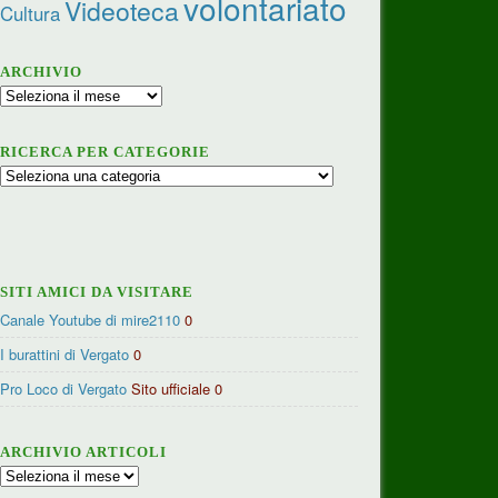
volontariato
Videoteca
Cultura
ARCHIVIO
Archivio
RICERCA PER CATEGORIE
Ricerca
per
categorie
SITI AMICI DA VISITARE
Canale Youtube di mire2110
0
I burattini di Vergato
0
Pro Loco di Vergato
Sito ufficiale 0
ARCHIVIO ARTICOLI
Archivio
articoli