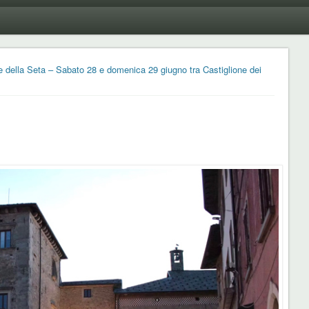
e della Seta – Sabato 28 e domenica 29 giugno tra Castiglione dei