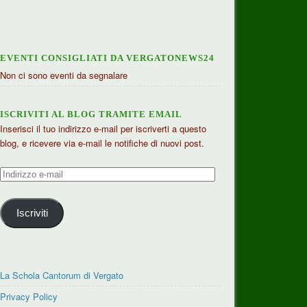
EVENTI CONSIGLIATI DA VERGATONEWS24
Non ci sono eventi da segnalare
ISCRIVITI AL BLOG TRAMITE EMAIL
Inserisci il tuo indirizzo e-mail per iscriverti a questo
blog, e ricevere via e-mail le notifiche di nuovi post.
Indirizzo
e-
mail
Iscriviti
La Schola Cantorum di Vergato
Privacy Policy