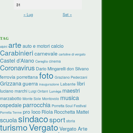
31
« Lug
Set »
TAG
arte
calcio
auto e motori
alpini
Carabinieri
carnevale
cartoline di vergato
Castel d’Aiano
cinema
Cereglio
Coronavirus
Dario Mingarelli
don Silvano
foto
ferrovia porrettana
Graziano Pederzani
Grizzana
guerra
libri
Labante
inaugurazione
maestri
luciano marchi
Luigi Ontani
Lumèga
musica
marzabotto
Monte Sole
Montovolo
parrocchia
ospedale
Porretta Soul Festival
pro loco
Riola
Rocchetta Mattei
Porretta Terme
sindaco
sport
scuola
storia
Vergato
turismo
Vergato Arte