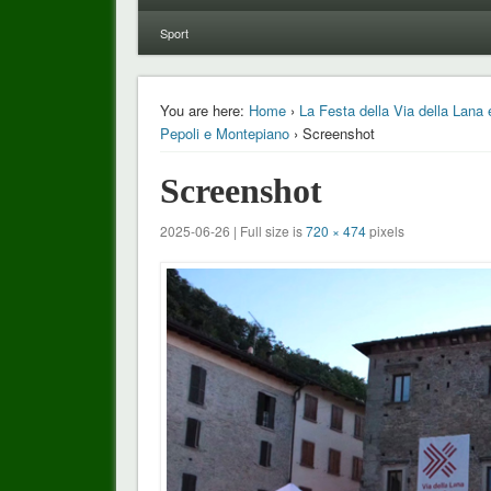
Sport
You are here:
Home
›
La Festa della Via della Lana 
Pepoli e Montepiano
› Screenshot
Screenshot
2025-06-26 | Full size is
720 × 474
pixels