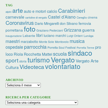
TAG
arte
Carabinieri
calcio
auto e motori
alpini
carnevale
Castel d’Aiano
cinema
Cereglio
cartoline di vergato
Coronavirus
ferrovia
Dario Mingarelli
don Silvano
foto
Grizzana
guerra
porrettana
Graziano Pederzani
libri
luciano marchi
Labante
Luigi Ontani
Lumèga
inaugurazione
musica
maestri
marzabotto
Monte Sole
Montovolo
parrocchia
ospedale
pro
Porretta Soul Festival
Porretta Terme
sindaco
scuola
loco
Riola
Rocchetta Mattei
turismo
Vergato
sport
Vergato Arte
storia
volontariato
Videoteca
Cultura
ARCHIVIO
Archivio
RICERCA PER CATEGORIE
Ricerca
per