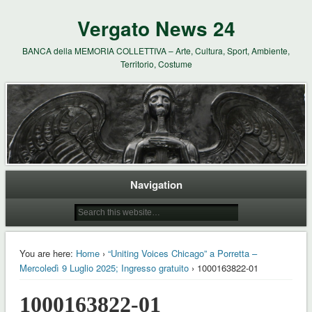
Vergato News 24
BANCA della MEMORIA COLLETTIVA – Arte, Cultura, Sport, Ambiente,
Territorio, Costume
Navigation
You are here:
Home
›
“Uniting Voices Chicago” a Porretta –
Mercoledì 9 Luglio 2025; Ingresso gratuito
› 1000163822-01
1000163822-01