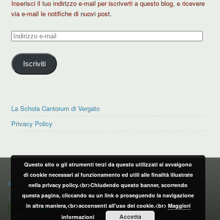
Inserisci il tuo indirizzo e-mail per iscriverti a questo blog, e ricevere
via e-mail le notifiche di nuovi post.
Indirizzo
e-
mail
Iscriviti
La Schola Cantorum di Vergato
Privacy Policy
Questo sito o gli strumenti terzi da questo utilizzati si avvalgono
PRIVACY POLICY
di cookie necessari al funzionamento ed utili alle finalità illustrate
privacy policy
nella privacy policy.<br>Chiudendo questo banner, scorrendo
questa pagina, cliccando su un link o proseguendo la navigazione
CONTATTI:
in altra maniera,<br>acconsenti all'uso dei cookie.<br>
Maggiori
Email:
info@vergatonews24.it
Accetta
informazioni