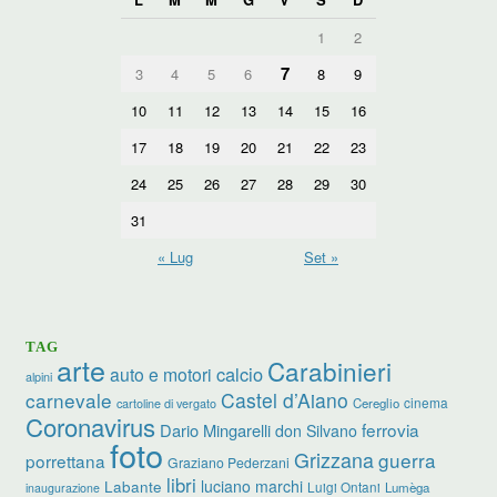
1
2
7
3
4
5
6
8
9
10
11
12
13
14
15
16
17
18
19
20
21
22
23
24
25
26
27
28
29
30
31
« Lug
Set »
TAG
arte
Carabinieri
calcio
auto e motori
alpini
carnevale
Castel d’Aiano
cinema
Cereglio
cartoline di vergato
Coronavirus
ferrovia
Dario Mingarelli
don Silvano
foto
Grizzana
guerra
porrettana
Graziano Pederzani
libri
luciano marchi
Labante
Luigi Ontani
Lumèga
inaugurazione