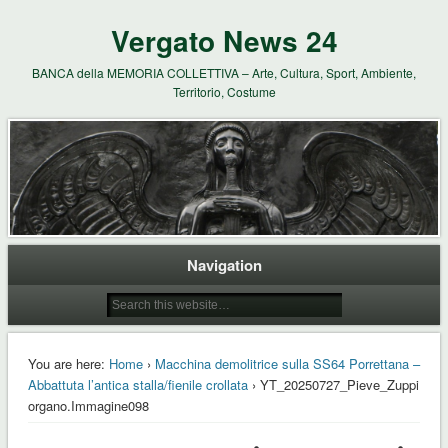
Vergato News 24
BANCA della MEMORIA COLLETTIVA – Arte, Cultura, Sport, Ambiente,
Territorio, Costume
Navigation
You are here:
Home
›
Macchina demolitrice sulla SS64 Porrettana –
Abbattuta l’antica stalla/fienile crollata
› YT_20250727_Pieve_Zuppi
organo.Immagine098