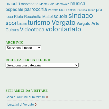
musica
maestri
marzabotto
Monte Sole
Montovolo
parrocchia
ospedale
pro
Porretta Soul Festival
Porretta Terme
sindaco
scuola
loco
Riola
Rocchetta Mattei
turismo
Vergato
sport
Vergato Arte
storia
volontariato
Videoteca
Cultura
ARCHIVIO
Archivio
RICERCA PER CATEGORIE
Ricerca
per
categorie
SITI AMICI DA VISITARE
Canale Youtube di mire2110
0
I burattini di Vergato
0