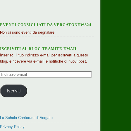
EVENTI CONSIGLIATI DA VERGATONEWS24
Non ci sono eventi da segnalare
ISCRIVITI AL BLOG TRAMITE EMAIL
Inserisci il tuo indirizzo e-mail per iscriverti a questo
blog, e ricevere via e-mail le notifiche di nuovi post.
Indirizzo
e-
mail
Iscriviti
La Schola Cantorum di Vergato
Privacy Policy