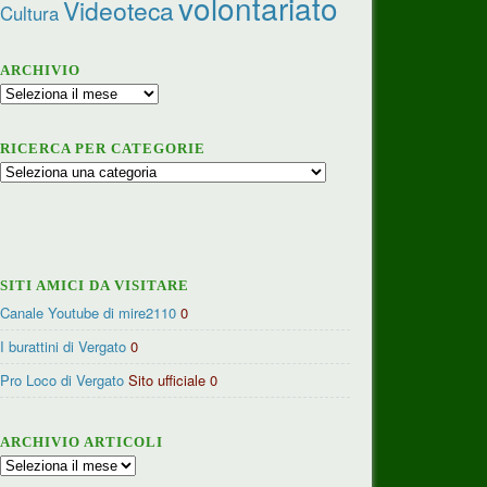
volontariato
Videoteca
Cultura
ARCHIVIO
Archivio
RICERCA PER CATEGORIE
Ricerca
per
categorie
SITI AMICI DA VISITARE
Canale Youtube di mire2110
0
I burattini di Vergato
0
Pro Loco di Vergato
Sito ufficiale 0
ARCHIVIO ARTICOLI
Archivio
articoli