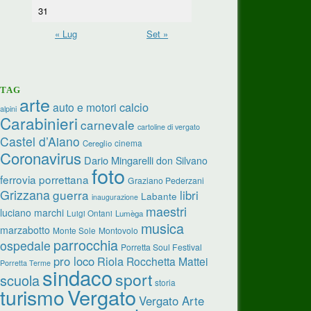
31
« Lug
Set »
TAG
arte
calcio
auto e motori
alpini
Carabinieri
carnevale
cartoline di vergato
Castel d’Aiano
cinema
Cereglio
Coronavirus
Dario Mingarelli
don Silvano
foto
ferrovia porrettana
Graziano Pederzani
Grizzana
guerra
libri
Labante
inaugurazione
maestri
luciano marchi
Luigi Ontani
Lumèga
musica
marzabotto
Monte Sole
Montovolo
parrocchia
ospedale
Porretta Soul Festival
pro loco
Riola
Rocchetta Mattei
Porretta Terme
sindaco
sport
scuola
storia
turismo
Vergato
Vergato Arte