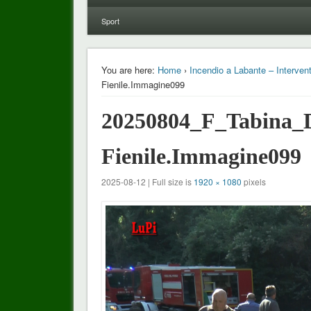
Sport
You are here:
Home
›
Incendio a Labante – Intervent
Fienile.Immagine099
20250804_F_Tabina_D
Fienile.Immagine099
2025-08-12 | Full size is
1920 × 1080
pixels