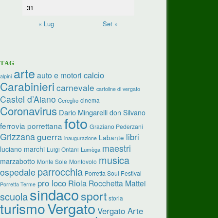
31
« Lug
Set »
TAG
arte
calcio
auto e motori
alpini
Carabinieri
carnevale
cartoline di vergato
Castel d’Aiano
cinema
Cereglio
Coronavirus
Dario Mingarelli
don Silvano
foto
ferrovia porrettana
Graziano Pederzani
Grizzana
guerra
libri
Labante
inaugurazione
maestri
luciano marchi
Luigi Ontani
Lumèga
musica
marzabotto
Monte Sole
Montovolo
parrocchia
ospedale
Porretta Soul Festival
pro loco
Riola
Rocchetta Mattei
Porretta Terme
sindaco
sport
scuola
storia
Vergato
turismo
Vergato Arte