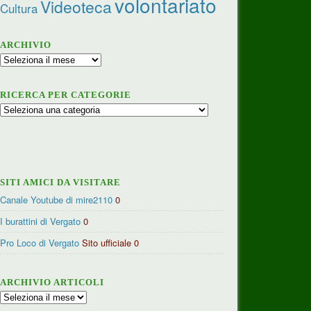
volontariato
Videoteca
Cultura
ARCHIVIO
Archivio
RICERCA PER CATEGORIE
Ricerca
per
categorie
SITI AMICI DA VISITARE
Canale Youtube di mire2110
0
I burattini di Vergato
0
Pro Loco di Vergato
Sito ufficiale 0
ARCHIVIO ARTICOLI
Archivio
articoli