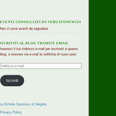
EVENTI CONSIGLIATI DA VERGATONEWS24
Non ci sono eventi da segnalare
ISCRIVITI AL BLOG TRAMITE EMAIL
Inserisci il tuo indirizzo e-mail per iscriverti a questo
blog, e ricevere via e-mail le notifiche di nuovi post.
Indirizzo
e-
mail
Iscriviti
La Schola Cantorum di Vergato
Privacy Policy