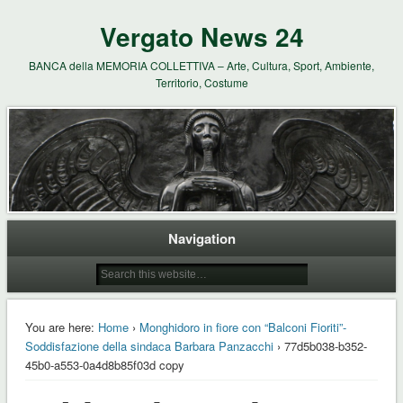
Vergato News 24
BANCA della MEMORIA COLLETTIVA – Arte, Cultura, Sport, Ambiente,
Territorio, Costume
Navigation
You are here:
Home
›
Monghidoro in fiore con “Balconi Fioriti”-
Soddisfazione della sindaca Barbara Panzacchi
› 77d5b038-b352-
45b0-a553-0a4d8b85f03d copy