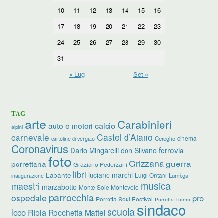
10
11
12
13
14
15
16
17
18
19
20
21
22
23
24
25
26
27
28
29
30
31
« Lug
Set »
TAG
arte
Carabinieri
calcio
auto e motori
alpini
carnevale
Castel d’Aiano
cinema
Cereglio
cartoline di vergato
Coronavirus
ferrovia
Dario Mingarelli
don Silvano
foto
Grizzana
guerra
porrettana
Graziano Pederzani
libri
luciano marchi
Labante
Luigi Ontani
Lumèga
inaugurazione
musica
maestri
marzabotto
Monte Sole
Montovolo
parrocchia
ospedale
pro
Porretta Soul Festival
Porretta Terme
sindaco
scuola
loco
Riola
Rocchetta Mattei