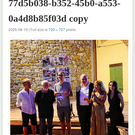
77d5b038-b352-45b0-a553-
0a4d8b85f03d copy
2025-08-19 | Full size is
720 × 727
pixels