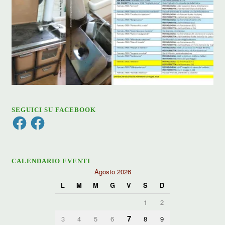
SEGUICI SU FACEBOOK
Facebook
Facebook
CALENDARIO EVENTI
Agosto 2026
L
M
M
G
V
S
D
1
2
7
3
4
5
6
8
9