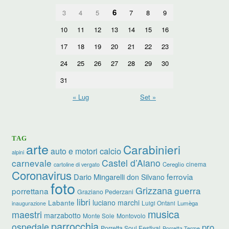
6
3
4
5
7
8
9
10
11
12
13
14
15
16
17
18
19
20
21
22
23
24
25
26
27
28
29
30
31
« Lug
Set »
TAG
arte
Carabinieri
calcio
auto e motori
alpini
carnevale
Castel d’Aiano
cinema
Cereglio
cartoline di vergato
Coronavirus
ferrovia
Dario Mingarelli
don Silvano
foto
Grizzana
guerra
porrettana
Graziano Pederzani
libri
luciano marchi
Labante
Luigi Ontani
Lumèga
inaugurazione
musica
maestri
marzabotto
Monte Sole
Montovolo
parrocchia
ospedale
pro
Porretta Soul Festival
Porretta Terme