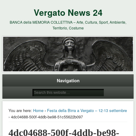
Vergato News 24
BANCA della MEMORIA COLLETTIVA – Arte, Cultura, Sport, Ambiente,
Territorio, Costume
Navigation
You are here:
Home
›
Festa della Birra a Vergato – 12-13 settembre
› 4dc04688-500f-4ddb-be98-51c55622b097
4dc04688-500f-4ddb-be98-