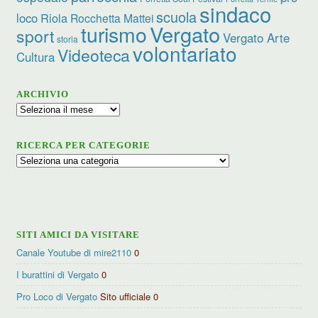
sindaco
scuola
loco
Riola
Rocchetta Mattei
turismo
Vergato
sport
Vergato Arte
storia
volontariato
Videoteca
Cultura
ARCHIVIO
Archivio
RICERCA PER CATEGORIE
Ricerca
per
categorie
SITI AMICI DA VISITARE
Canale Youtube di mire2110
0
I burattini di Vergato
0
Pro Loco di Vergato
Sito ufficiale 0