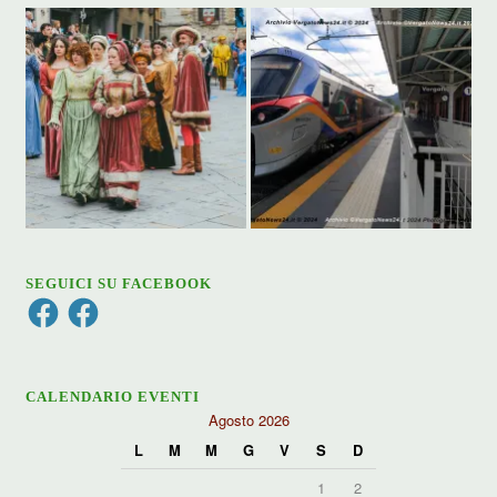
SEGUICI SU FACEBOOK
Facebook
Facebook
CALENDARIO EVENTI
Agosto 2026
L
M
M
G
V
S
D
1
2