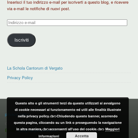
Inserisci il tuo indirizzo e-mail per iscriverti a questo blog, e ricevere
via e-mail le notifiche di nuovi post.
Indirizzo
e-
mail
Iscriviti
La Schola Cantorum di Vergato
Privacy Policy
Questo sito o gli strumenti terzi da questo utilizzati si avvalgono
PRIVACY POLICY
di cookie necessari al funzionamento ed utili alle finalità illustrate
privacy policy
nella privacy policy.<br>Chiudendo questo banner, scorrendo
questa pagina, cliccando su un link o proseguendo la navigazione
CONTATTI:
in altra maniera,<br>acconsenti all'uso dei cookie.<br>
Maggiori
Email:
info@vergatonews24.it
Accetta
informazioni