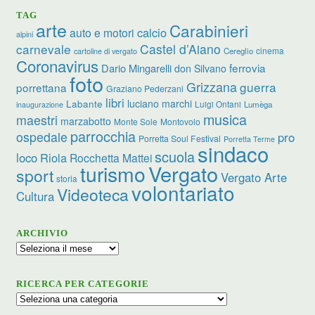
TAG
arte
Carabinieri
calcio
auto e motori
alpini
carnevale
Castel d’Aiano
cinema
Cereglio
cartoline di vergato
Coronavirus
ferrovia
Dario Mingarelli
don Silvano
foto
Grizzana
guerra
porrettana
Graziano Pederzani
libri
luciano marchi
Labante
Luigi Ontani
Lumèga
inaugurazione
musica
maestri
marzabotto
Monte Sole
Montovolo
parrocchia
ospedale
pro
Porretta Soul Festival
Porretta Terme
sindaco
scuola
loco
Riola
Rocchetta Mattei
turismo
Vergato
sport
Vergato Arte
storia
volontariato
Videoteca
Cultura
ARCHIVIO
Archivio
RICERCA PER CATEGORIE
Ricerca
per