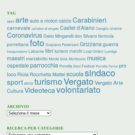
TAG
arte
Carabinieri
calcio
auto e motori
alpini
carnevale
Castel d’Aiano
cinema
Cereglio
cartoline di vergato
Coronavirus
ferrovia
Dario Mingarelli
don Silvano
foto
Grizzana
guerra
porrettana
Graziano Pederzani
libri
luciano marchi
Labante
Luigi Ontani
Lumèga
inaugurazione
musica
maestri
marzabotto
Monte Sole
Montovolo
parrocchia
ospedale
pro
Porretta Soul Festival
Porretta Terme
sindaco
scuola
loco
Riola
Rocchetta Mattei
turismo
Vergato
sport
Vergato Arte
storia
volontariato
Videoteca
Cultura
ARCHIVIO
Archivio
RICERCA PER CATEGORIE
Ricerca