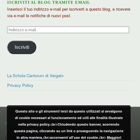
ISCRIVITI AL BLOG TRAMITE EMAIL
Inserisci il tuo indirizzo e-mail per iscriverti a questo blog, e ricevere
via e-mail le notifiche di nuovi post.
Indirizzo
e-
mail
Iscriviti
La Schola Cantorum di Vergato
Privacy Policy
Questo sito o gli strumenti terzi da questo utilizzati si avvalgono
PRIVACY POLICY
di cookie necessari al funzionamento ed utili alle finalità illustrate
privacy policy
nella privacy policy.<br>Chiudendo questo banner, scorrendo
questa pagina, cliccando su un link o proseguendo la navigazione
CONTATTI:
in altra maniera,<br>acconsenti all'uso dei cookie.<br>
Maggiori
Email:
info@vergatonews24.it