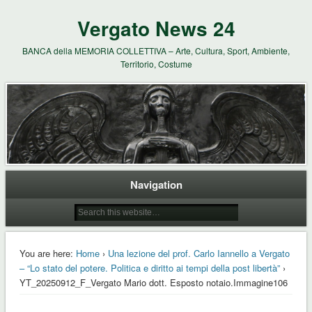
Vergato News 24
BANCA della MEMORIA COLLETTIVA – Arte, Cultura, Sport, Ambiente,
Territorio, Costume
Navigation
You are here:
Home
›
Una lezione del prof. Carlo Iannello a Vergato
– “Lo stato del potere. Politica e diritto ai tempi della post libertà”
›
YT_20250912_F_Vergato Mario dott. Esposto notaio.Immagine106