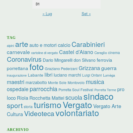
31
« Lug
Set »
TAG
arte
Carabinieri
calcio
auto e motori
alpini
carnevale
Castel d’Aiano
cinema
Cereglio
cartoline di vergato
Coronavirus
ferrovia
Dario Mingarelli
don Silvano
foto
Grizzana
guerra
porrettana
Graziano Pederzani
libri
luciano marchi
Labante
Luigi Ontani
Lumèga
inaugurazione
musica
maestri
marzabotto
Monte Sole
Montovolo
parrocchia
ospedale
pro
Porretta Soul Festival
Porretta Terme
sindaco
scuola
loco
Riola
Rocchetta Mattei
turismo
Vergato
sport
Vergato Arte
storia
volontariato
Videoteca
Cultura
ARCHIVIO