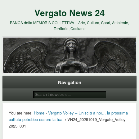
Vergato News 24
BANCA della MEMORIA COLLETTIVA – Arte, Cultura, Sport, Ambiente,
Territorio, Costume
Navigation
You are here:
Home
›
Vergato Volley – Unisciti a noi… la prossima
battuta potrebbe essere la tua!
› VN24_20251019_Vergato_Volley
2025_001