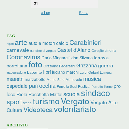
31
« Lug
Set »
TAG
arte
Carabinieri
calcio
auto e motori
alpini
carnevale
Castel d’Aiano
cinema
Cereglio
cartoline di vergato
Coronavirus
ferrovia
Dario Mingarelli
don Silvano
foto
Grizzana
guerra
porrettana
Graziano Pederzani
libri
luciano marchi
Labante
Luigi Ontani
Lumèga
inaugurazione
musica
maestri
marzabotto
Monte Sole
Montovolo
parrocchia
ospedale
pro
Porretta Soul Festival
Porretta Terme
sindaco
scuola
loco
Riola
Rocchetta Mattei
turismo
Vergato
sport
Vergato Arte
storia
volontariato
Videoteca
Cultura
ARCHIVIO