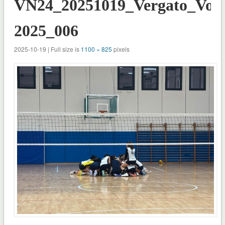
VN24_20251019_Vergato_Voll
2025_006
2025-10-19 | Full size is
1100 × 825
pixels