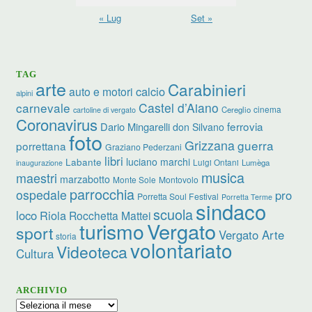
« Lug
Set »
TAG
arte
Carabinieri
calcio
auto e motori
alpini
carnevale
Castel d’Aiano
cinema
Cereglio
cartoline di vergato
Coronavirus
ferrovia
Dario Mingarelli
don Silvano
foto
Grizzana
guerra
porrettana
Graziano Pederzani
libri
luciano marchi
Labante
Luigi Ontani
Lumèga
inaugurazione
musica
maestri
marzabotto
Monte Sole
Montovolo
parrocchia
ospedale
pro
Porretta Soul Festival
Porretta Terme
sindaco
scuola
loco
Riola
Rocchetta Mattei
turismo
Vergato
sport
Vergato Arte
storia
volontariato
Videoteca
Cultura
ARCHIVIO
Archivio