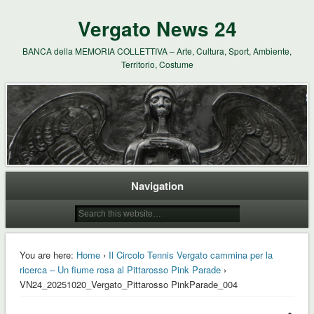
Vergato News 24
BANCA della MEMORIA COLLETTIVA – Arte, Cultura, Sport, Ambiente,
Territorio, Costume
Navigation
You are here:
Home
›
Il Circolo Tennis Vergato cammina per la
ricerca – Un fiume rosa al Pittarosso Pink Parade
›
VN24_20251020_Vergato_Pittarosso PinkParade_004