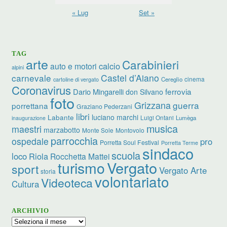
« Lug
Set »
TAG
arte
Carabinieri
calcio
auto e motori
alpini
carnevale
Castel d’Aiano
cinema
Cereglio
cartoline di vergato
Coronavirus
ferrovia
Dario Mingarelli
don Silvano
foto
Grizzana
guerra
porrettana
Graziano Pederzani
libri
luciano marchi
Labante
Luigi Ontani
Lumèga
inaugurazione
musica
maestri
marzabotto
Monte Sole
Montovolo
parrocchia
ospedale
pro
Porretta Soul Festival
Porretta Terme
sindaco
scuola
loco
Riola
Rocchetta Mattei
turismo
Vergato
sport
Vergato Arte
storia
volontariato
Videoteca
Cultura
ARCHIVIO
Archivio