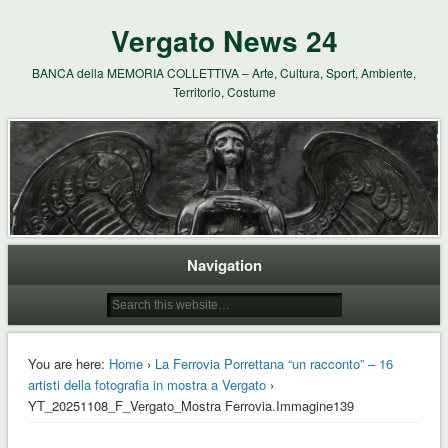
Vergato News 24
BANCA della MEMORIA COLLETTIVA – Arte, Cultura, Sport, Ambiente,
Territorio, Costume
Navigation
You are here:
Home
›
La Ferrovia Porrettana “un racconto” – 16
artisti della fotografia in mostra a Vergato
›
YT_20251108_F_Vergato_Mostra Ferrovia.Immagine139