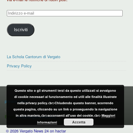
Indirizzo
e-
mail
Iscriviti
La Schola Cantorum di Vergato
Privacy Policy
Questo sito o gli strumenti terzi da questo utilizzati si avvalgono
PRIVACY POLICY
di cookie necessari al funzionamento ed utili alle finalità illustrate
privacy policy
nella privacy policy.<br>Chiudendo questo banner, scorrendo
questa pagina, cliccando su un link o proseguendo la navigazione
CONTATTI:
in altra maniera,<br>acconsenti all'uso dei cookie.<br>
Maggiori
Email:
info@vergatonews24.it
Accetta
informazioni
© 2026 Vergato News 24 on hactar