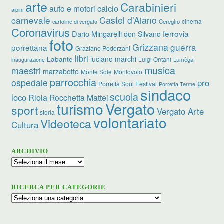
arte
Carabinieri
calcio
auto e motori
alpini
carnevale
Castel d’Aiano
cinema
Cereglio
cartoline di vergato
Coronavirus
ferrovia
Dario Mingarelli
don Silvano
foto
Grizzana
guerra
porrettana
Graziano Pederzani
libri
luciano marchi
Labante
Luigi Ontani
Lumèga
inaugurazione
musica
maestri
marzabotto
Monte Sole
Montovolo
parrocchia
ospedale
pro
Porretta Soul Festival
Porretta Terme
sindaco
scuola
loco
Riola
Rocchetta Mattei
turismo
Vergato
sport
Vergato Arte
storia
volontariato
Videoteca
Cultura
ARCHIVIO
Archivio
RICERCA PER CATEGORIE
Ricerca
per
categorie