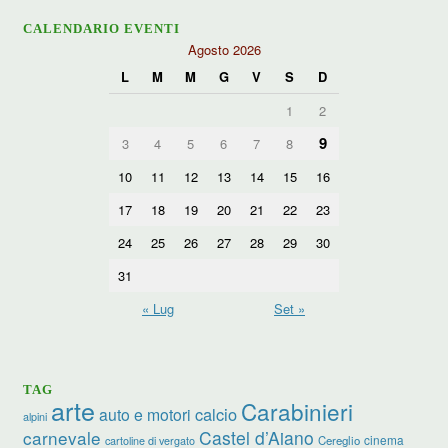
CALENDARIO EVENTI
Agosto 2026
L
M
M
G
V
S
D
1
2
9
3
4
5
6
7
8
10
11
12
13
14
15
16
17
18
19
20
21
22
23
24
25
26
27
28
29
30
31
« Lug
Set »
TAG
arte
Carabinieri
calcio
auto e motori
alpini
carnevale
Castel d’Aiano
cinema
Cereglio
cartoline di vergato