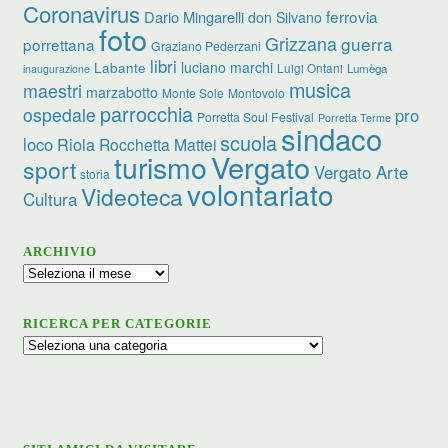
Coronavirus
ferrovia
Dario Mingarelli
don Silvano
foto
Grizzana
guerra
porrettana
Graziano Pederzani
libri
luciano marchi
Labante
Luigi Ontani
Lumèga
inaugurazione
musica
maestri
marzabotto
Monte Sole
Montovolo
parrocchia
ospedale
pro
Porretta Soul Festival
Porretta Terme
sindaco
scuola
loco
Riola
Rocchetta Mattei
turismo
Vergato
sport
Vergato Arte
storia
volontariato
Videoteca
Cultura
ARCHIVIO
Archivio
RICERCA PER CATEGORIE
Ricerca
per
categorie