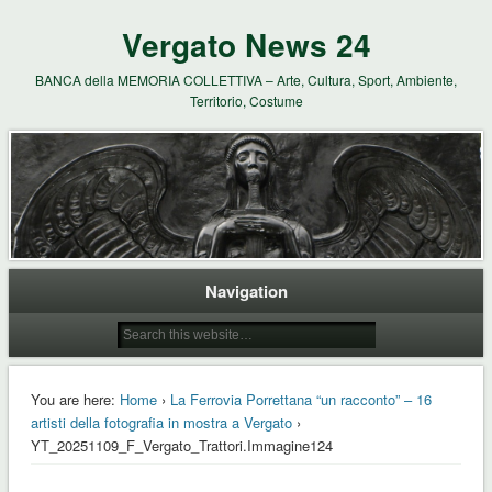
Vergato News 24
BANCA della MEMORIA COLLETTIVA – Arte, Cultura, Sport, Ambiente,
Territorio, Costume
Navigation
You are here:
Home
›
La Ferrovia Porrettana “un racconto” – 16
artisti della fotografia in mostra a Vergato
›
YT_20251109_F_Vergato_Trattori.Immagine124