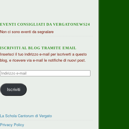
EVENTI CONSIGLIATI DA VERGATONEWS24
Non ci sono eventi da segnalare
ISCRIVITI AL BLOG TRAMITE EMAIL
Inserisci il tuo indirizzo e-mail per iscriverti a questo
blog, e ricevere via e-mail le notifiche di nuovi post.
Indirizzo
e-
mail
Iscriviti
La Schola Cantorum di Vergato
Privacy Policy