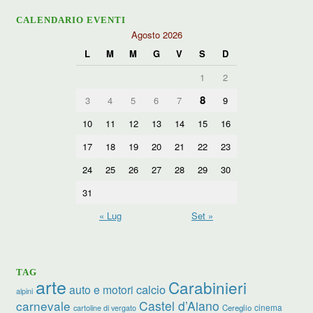
CALENDARIO EVENTI
Agosto 2026
L
M
M
G
V
S
D
1
2
8
3
4
5
6
7
9
10
11
12
13
14
15
16
17
18
19
20
21
22
23
24
25
26
27
28
29
30
31
« Lug
Set »
TAG
arte
Carabinieri
calcio
auto e motori
alpini
carnevale
Castel d’Aiano
cinema
Cereglio
cartoline di vergato