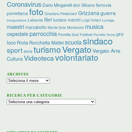
Coronavirus
ferrovia
Dario Mingarelli
don Silvano
foto
Grizzana
guerra
porrettana
Graziano Pederzani
libri
luciano marchi
Labante
Luigi Ontani
Lumèga
inaugurazione
musica
maestri
marzabotto
Monte Sole
Montovolo
parrocchia
ospedale
pro
Porretta Soul Festival
Porretta Terme
sindaco
scuola
loco
Riola
Rocchetta Mattei
turismo
Vergato
sport
Vergato Arte
storia
volontariato
Videoteca
Cultura
ARCHIVIO
Archivio
RICERCA PER CATEGORIE
Ricerca
per
categorie