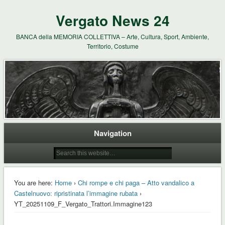
Vergato News 24
BANCA della MEMORIA COLLETTIVA – Arte, Cultura, Sport, Ambiente,
Territorio, Costume
Navigation
You are here:
Home
›
Chi rompe e chi paga – Atto vandalico a
Castelnuovo: ripristinata l’immagine rubata
›
YT_20251109_F_Vergato_Trattori.Immagine123