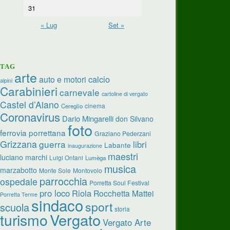
31
« Lug
Set »
TAG
arte
calcio
auto e motori
alpini
Carabinieri
carnevale
cartoline di vergato
Castel d’Aiano
cinema
Cereglio
Coronavirus
Dario Mingarelli
don Silvano
foto
ferrovia porrettana
Graziano Pederzani
Grizzana
guerra
libri
Labante
inaugurazione
maestri
luciano marchi
Luigi Ontani
Lumèga
musica
marzabotto
Monte Sole
Montovolo
parrocchia
ospedale
Porretta Soul Festival
pro loco
Riola
Rocchetta Mattei
Porretta Terme
sindaco
sport
scuola
storia
turismo
Vergato
Vergato Arte