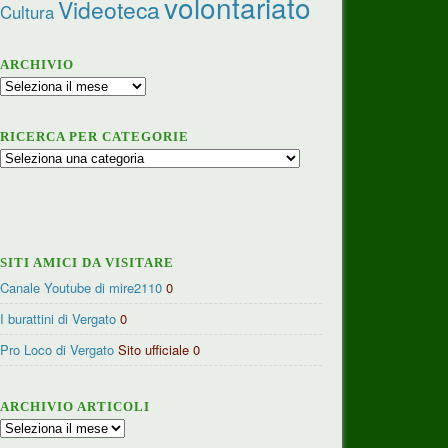
volontariato
Videoteca
Cultura
ARCHIVIO
Archivio
RICERCA PER CATEGORIE
Ricerca
per
categorie
SITI AMICI DA VISITARE
Canale Youtube di mire2110
0
I burattini di Vergato
0
Pro Loco di Vergato
Sito ufficiale 0
ARCHIVIO ARTICOLI
Archivio
articoli