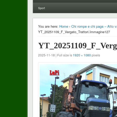
Sport
You are here:
Home
›
Chi rompe e chi paga – Atto va
YT_20251109_F_Vergato_Trattori.Immagine127
YT_20251109_F_Verga
2025-11-18 | Full size is
1920 × 1080
pixels