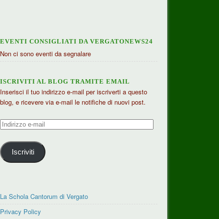
EVENTI CONSIGLIATI DA VERGATONEWS24
Non ci sono eventi da segnalare
ISCRIVITI AL BLOG TRAMITE EMAIL
Inserisci il tuo indirizzo e-mail per iscriverti a questo
blog, e ricevere via e-mail le notifiche di nuovi post.
Indirizzo
e-
mail
Iscriviti
La Schola Cantorum di Vergato
Privacy Policy