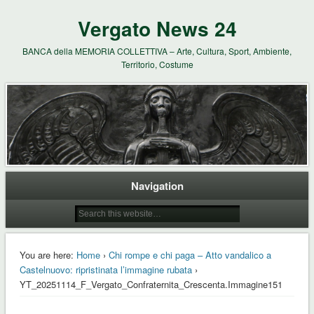
Vergato News 24
BANCA della MEMORIA COLLETTIVA – Arte, Cultura, Sport, Ambiente,
Territorio, Costume
Navigation
You are here:
Home
›
Chi rompe e chi paga – Atto vandalico a
Castelnuovo: ripristinata l’immagine rubata
›
YT_20251114_F_Vergato_Confraternita_Crescenta.Immagine151