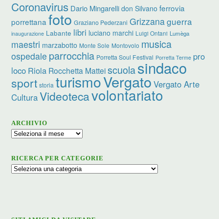
Coronavirus
ferrovia
Dario Mingarelli
don Silvano
foto
Grizzana
guerra
porrettana
Graziano Pederzani
libri
luciano marchi
Labante
Luigi Ontani
Lumèga
inaugurazione
musica
maestri
marzabotto
Monte Sole
Montovolo
parrocchia
ospedale
pro
Porretta Soul Festival
Porretta Terme
sindaco
scuola
loco
Riola
Rocchetta Mattei
turismo
Vergato
sport
Vergato Arte
storia
volontariato
Videoteca
Cultura
ARCHIVIO
Archivio
RICERCA PER CATEGORIE
Ricerca
per
categorie