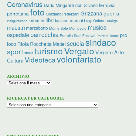
Coronavirus
ferrovia
Dario Mingarelli
don Silvano
foto
Grizzana
guerra
porrettana
Graziano Pederzani
libri
luciano marchi
Labante
Luigi Ontani
Lumèga
inaugurazione
musica
maestri
marzabotto
Monte Sole
Montovolo
parrocchia
ospedale
pro
Porretta Soul Festival
Porretta Terme
sindaco
scuola
loco
Riola
Rocchetta Mattei
turismo
Vergato
sport
Vergato Arte
storia
volontariato
Videoteca
Cultura
ARCHIVIO
Archivio
RICERCA PER CATEGORIE
Ricerca
per
categorie