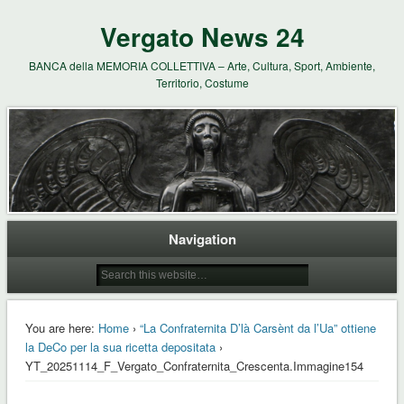
Vergato News 24
BANCA della MEMORIA COLLETTIVA – Arte, Cultura, Sport, Ambiente,
Territorio, Costume
Navigation
You are here:
Home
›
“La Confraternita D’là Carsènt da l’Ua” ottiene
la DeCo per la sua ricetta depositata
›
YT_20251114_F_Vergato_Confraternita_Crescenta.Immagine154