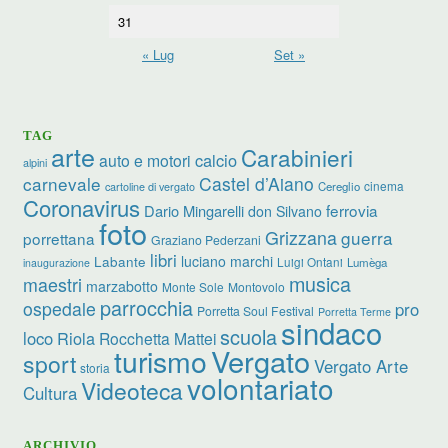
31
« Lug
Set »
TAG
arte
Carabinieri
calcio
auto e motori
alpini
carnevale
Castel d’Aiano
cinema
Cereglio
cartoline di vergato
Coronavirus
ferrovia
Dario Mingarelli
don Silvano
foto
Grizzana
guerra
porrettana
Graziano Pederzani
libri
luciano marchi
Labante
Luigi Ontani
Lumèga
inaugurazione
musica
maestri
marzabotto
Monte Sole
Montovolo
parrocchia
ospedale
pro
Porretta Soul Festival
Porretta Terme
sindaco
scuola
loco
Riola
Rocchetta Mattei
turismo
Vergato
sport
Vergato Arte
storia
volontariato
Videoteca
Cultura
ARCHIVIO