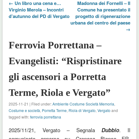
← Un libro una cena e…
Madonna dei Fornelli – Il
Virginio Merola – Incontri
Comune ha presentato il
d’autunno del PD di Vergato
progetto di rigenerazione
urbana del centro del paese
→
Ferrovia Porrettana –
Evangelisti: “Rispristinare
gli ascensori a Porretta
Terme, Riola e Vergato”
2025-11-21 | Filed under:
Ambiente Costume Società Memoria
,
Costume e società
,
Porretta Terme
,
Riola di Vergato
,
Vergato
and
tagged with:
ferrovia porrettana
2025/11/21, Vergato – Segnala
. Il
Dubbio
comunicato apparso su Cronaca Bianca ER.