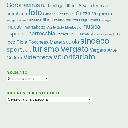
Coronavirus
ferrovia
Dario Mingarelli
don Silvano
foto
Grizzana
guerra
porrettana
Graziano Pederzani
libri
luciano marchi
Labante
Luigi Ontani
Lumèga
inaugurazione
musica
maestri
marzabotto
Monte Sole
Montovolo
parrocchia
ospedale
pro
Porretta Soul Festival
Porretta Terme
sindaco
scuola
loco
Riola
Rocchetta Mattei
turismo
Vergato
sport
Vergato Arte
storia
volontariato
Videoteca
Cultura
ARCHIVIO
Archivio
RICERCA PER CATEGORIE
Ricerca
per
categorie