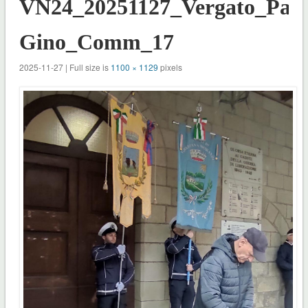
VN24_20251127_Vergato_Pan
Gino_Comm_17
2025-11-27 | Full size is
1100 × 1129
pixels