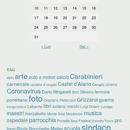
10
11
12
13
14
15
16
17
18
19
20
21
22
23
24
25
26
27
28
29
30
31
« Lug
Set »
TAG
arte
Carabinieri
calcio
auto e motori
alpini
carnevale
Castel d’Aiano
cinema
Cereglio
cartoline di vergato
Coronavirus
ferrovia
Dario Mingarelli
don Silvano
foto
Grizzana
guerra
porrettana
Graziano Pederzani
libri
luciano marchi
Labante
Luigi Ontani
Lumèga
inaugurazione
musica
maestri
marzabotto
Monte Sole
Montovolo
parrocchia
ospedale
pro
Porretta Soul Festival
Porretta Terme
sindaco
scuola
loco
Riola
Rocchetta Mattei