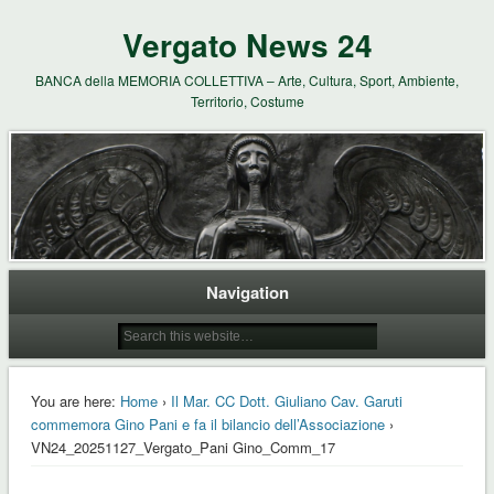
Vergato News 24
BANCA della MEMORIA COLLETTIVA – Arte, Cultura, Sport, Ambiente,
Territorio, Costume
Navigation
You are here:
Home
›
Il Mar. CC Dott. Giuliano Cav. Garuti
commemora Gino Pani e fa il bilancio dell’Associazione
›
VN24_20251127_Vergato_Pani Gino_Comm_17