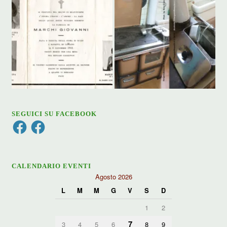
SEGUICI SU FACEBOOK
Facebook
Facebook
CALENDARIO EVENTI
Agosto 2026
L
M
M
G
V
S
D
1
2
7
3
4
5
6
8
9