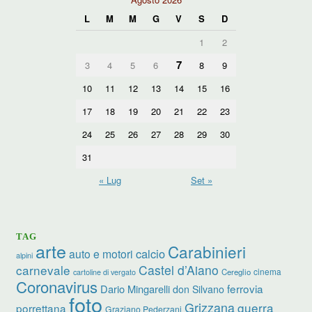
L
M
M
G
V
S
D
1
2
7
3
4
5
6
8
9
10
11
12
13
14
15
16
17
18
19
20
21
22
23
24
25
26
27
28
29
30
31
« Lug
Set »
TAG
arte
Carabinieri
calcio
auto e motori
alpini
carnevale
Castel d’Aiano
cinema
Cereglio
cartoline di vergato
Coronavirus
ferrovia
Dario Mingarelli
don Silvano
foto
Grizzana
guerra
porrettana
Graziano Pederzani