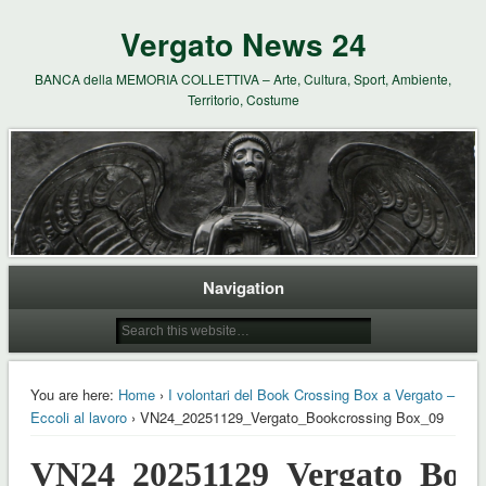
Vergato News 24
BANCA della MEMORIA COLLETTIVA – Arte, Cultura, Sport, Ambiente,
Territorio, Costume
Navigation
You are here:
Home
›
I volontari del Book Crossing Box a Vergato –
Eccoli al lavoro
› VN24_20251129_Vergato_Bookcrossing Box_09
VN24_20251129_Vergato_Book