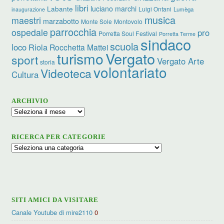
libri
luciano marchi
Labante
Luigi Ontani
Lumèga
inaugurazione
musica
maestri
marzabotto
Monte Sole
Montovolo
parrocchia
ospedale
pro
Porretta Soul Festival
Porretta Terme
sindaco
scuola
loco
Riola
Rocchetta Mattei
turismo
Vergato
sport
Vergato Arte
storia
volontariato
Videoteca
Cultura
ARCHIVIO
Archivio
RICERCA PER CATEGORIE
Ricerca
per
categorie
SITI AMICI DA VISITARE
Canale Youtube di mire2110
0