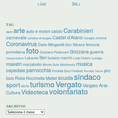
« Lug
Set »
TAG
arte
Carabinieri
calcio
auto e motori
alpini
carnevale
Castel d’Aiano
cinema
Cereglio
cartoline di vergato
Coronavirus
ferrovia
Dario Mingarelli
don Silvano
foto
Grizzana
guerra
porrettana
Graziano Pederzani
libri
luciano marchi
Labante
Luigi Ontani
Lumèga
inaugurazione
musica
maestri
marzabotto
Monte Sole
Montovolo
parrocchia
ospedale
pro
Porretta Soul Festival
Porretta Terme
sindaco
scuola
loco
Riola
Rocchetta Mattei
turismo
Vergato
sport
Vergato Arte
storia
volontariato
Videoteca
Cultura
ARCHIVIO
Archivio