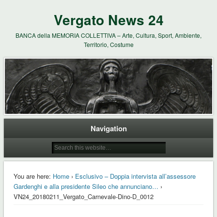
Vergato News 24
BANCA della MEMORIA COLLETTIVA – Arte, Cultura, Sport, Ambiente,
Territorio, Costume
Navigation
You are here:
Home
›
Esclusivo – Doppia intervista all’assessore
Gardenghi e alla presidente Sileo che annunciano…
›
VN24_20180211_Vergato_Carnevale-Dino-D_0012