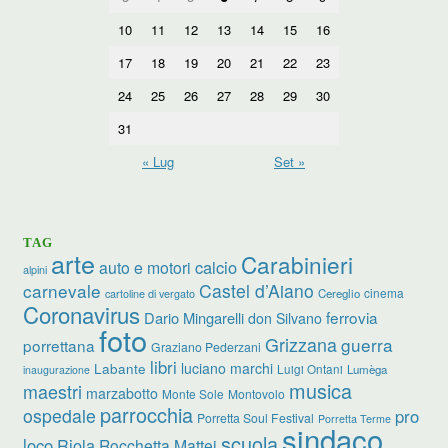
10
11
12
13
14
15
16
17
18
19
20
21
22
23
24
25
26
27
28
29
30
31
« Lug
Set »
TAG
arte
Carabinieri
calcio
auto e motori
alpini
carnevale
Castel d’Aiano
cinema
Cereglio
cartoline di vergato
Coronavirus
ferrovia
Dario Mingarelli
don Silvano
foto
Grizzana
guerra
porrettana
Graziano Pederzani
libri
Labante
luciano marchi
Luigi Ontani
Lumèga
inaugurazione
musica
maestri
marzabotto
Monte Sole
Montovolo
parrocchia
ospedale
pro
Porretta Soul Festival
Porretta Terme
sindaco
scuola
loco
Riola
Rocchetta Mattei