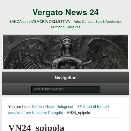
Vergato News 24
BANCA della MEMORIA COLLETTIVA – Arte, Cultura, Sport, Ambiente,
Territorio, Costume
Navigation
You are here:
Home
›
Gessi Bolognesi – 37 Ettari di territori
acquistati per tutelarne l’integrità
› VN24_spipola
VN24_spipola