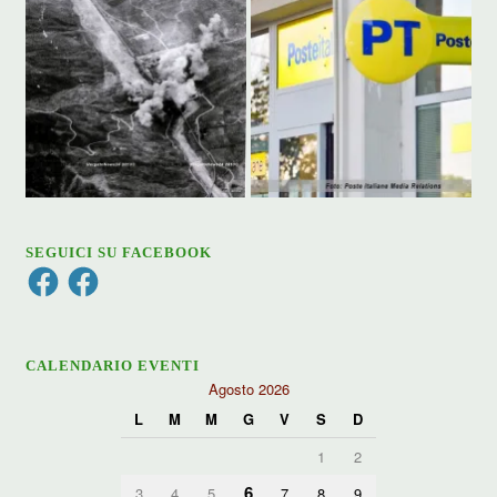
SEGUICI SU FACEBOOK
Facebook
Facebook
CALENDARIO EVENTI
Agosto 2026
L
M
M
G
V
S
D
1
2
6
3
4
5
7
8
9