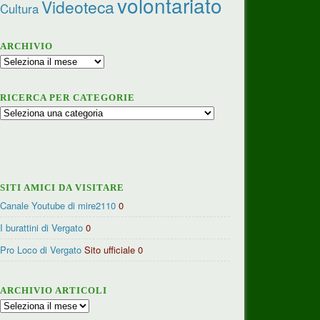
volontariato
Videoteca
Cultura
ARCHIVIO
Archivio
RICERCA PER CATEGORIE
Ricerca
per
categorie
SITI AMICI DA VISITARE
Canale Youtube di mire2110
0
I burattini di Vergato
0
Pro Loco di Vergato
Sito ufficiale 0
ARCHIVIO ARTICOLI
Archivio
articoli