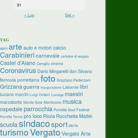
31
« Lug
Set »
TAG
arte
calcio
auto e motori
alpini
Carabinieri
carnevale
cartoline di vergato
Castel d’Aiano
cinema
Cereglio
Coronavirus
Dario Mingarelli
don Silvano
foto
ferrovia porrettana
Graziano Pederzani
Grizzana
guerra
libri
Labante
inaugurazione
maestri
luciano marchi
Luigi Ontani
Lumèga
musica
marzabotto
Monte Sole
Montovolo
parrocchia
ospedale
Porretta Soul Festival
pro loco
Riola
Rocchetta Mattei
Porretta Terme
sindaco
sport
scuola
storia
turismo
Vergato
Vergato Arte