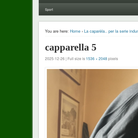
Sport
You are here:
Home
›
La caparèla.. per la serie ind
capparella 5
2025-12-26 | Full size is
1536 × 2048
pixels