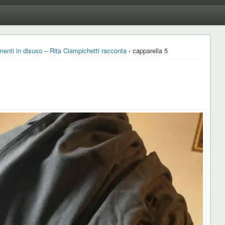
umenti in disuso – Rita Ciampichetti racconta
› capparella 5