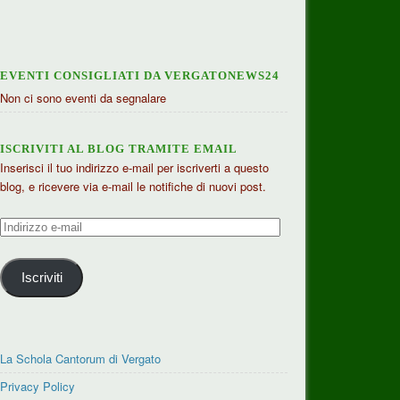
EVENTI CONSIGLIATI DA VERGATONEWS24
Non ci sono eventi da segnalare
ISCRIVITI AL BLOG TRAMITE EMAIL
Inserisci il tuo indirizzo e-mail per iscriverti a questo
blog, e ricevere via e-mail le notifiche di nuovi post.
Indirizzo
e-
mail
Iscriviti
La Schola Cantorum di Vergato
Privacy Policy