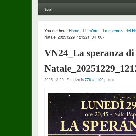
Sport
You are here:
Home
›
Ultim’ora – La speranza del N
Natale_20251229_121221_34_007
VN24_La speranza di
Natale_20251229_121
2025-12-29 | Full size is
778 × 1100
pixels