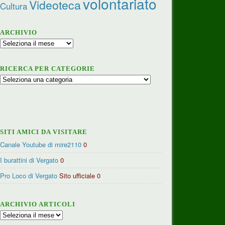
volontariato
Videoteca
Cultura
ARCHIVIO
Archivio
RICERCA PER CATEGORIE
Ricerca
per
categorie
SITI AMICI DA VISITARE
Canale Youtube di mire2110
0
I burattini di Vergato
0
Pro Loco di Vergato
Sito ufficiale 0
ARCHIVIO ARTICOLI
Archivio
articoli