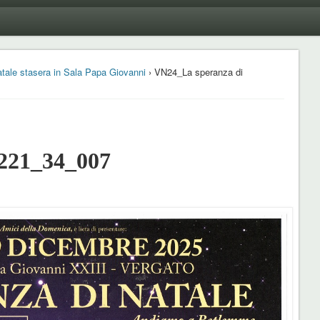
atale stasera in Sala Papa Giovanni
› VN24_La speranza di
221_34_007