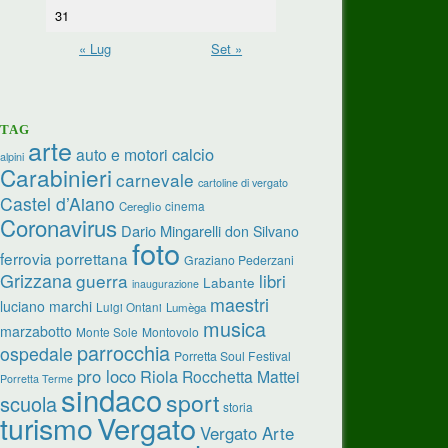
31
« Lug
Set »
TAG
arte
calcio
auto e motori
alpini
Carabinieri
carnevale
cartoline di vergato
Castel d’Aiano
cinema
Cereglio
Coronavirus
Dario Mingarelli
don Silvano
foto
ferrovia porrettana
Graziano Pederzani
Grizzana
guerra
libri
Labante
inaugurazione
maestri
luciano marchi
Luigi Ontani
Lumèga
musica
marzabotto
Monte Sole
Montovolo
parrocchia
ospedale
Porretta Soul Festival
pro loco
Riola
Rocchetta Mattei
Porretta Terme
sindaco
sport
scuola
storia
Vergato
turismo
Vergato Arte