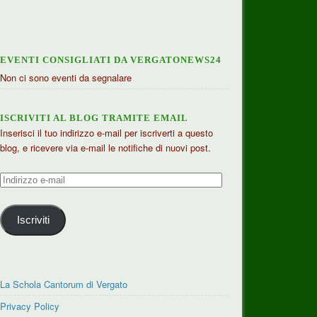
EVENTI CONSIGLIATI DA VERGATONEWS24
Non ci sono eventi da segnalare
ISCRIVITI AL BLOG TRAMITE EMAIL
Inserisci il tuo indirizzo e-mail per iscriverti a questo
blog, e ricevere via e-mail le notifiche di nuovi post.
Indirizzo
e-
mail
Iscriviti
La Schola Cantorum di Vergato
Privacy Policy