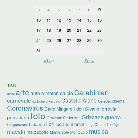
9
3
4
5
6
7
8
10
11
12
13
14
15
16
17
18
19
20
21
22
23
24
25
26
27
28
29
30
31
« Lug
Set »
TAG
arte
Carabinieri
calcio
auto e motori
alpini
carnevale
Castel d’Aiano
cinema
Cereglio
cartoline di vergato
Coronavirus
ferrovia
Dario Mingarelli
don Silvano
foto
Grizzana
guerra
porrettana
Graziano Pederzani
libri
luciano marchi
Labante
Luigi Ontani
Lumèga
inaugurazione
musica
maestri
marzabotto
Monte Sole
Montovolo