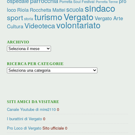
parrocchia
ospedale
pro
Porretta Soul Festival
Porretta Terme
sindaco
scuola
loco
Riola
Rocchetta Mattei
turismo
Vergato
sport
Vergato Arte
storia
volontariato
Videoteca
Cultura
ARCHIVIO
Archivio
RICERCA PER CATEGORIE
Ricerca
per
categorie
SITI AMICI DA VISITARE
Canale Youtube di mire2110
0
I burattini di Vergato
0
Pro Loco di Vergato
Sito ufficiale 0