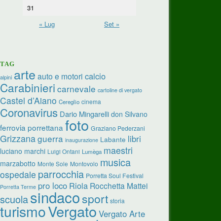
31
« Lug
Set »
TAG
arte
calcio
auto e motori
alpini
Carabinieri
carnevale
cartoline di vergato
Castel d’Aiano
cinema
Cereglio
Coronavirus
Dario Mingarelli
don Silvano
foto
ferrovia porrettana
Graziano Pederzani
Grizzana
guerra
libri
Labante
inaugurazione
maestri
luciano marchi
Luigi Ontani
Lumèga
musica
marzabotto
Monte Sole
Montovolo
parrocchia
ospedale
Porretta Soul Festival
pro loco
Riola
Rocchetta Mattei
Porretta Terme
sindaco
sport
scuola
storia
turismo
Vergato
Vergato Arte