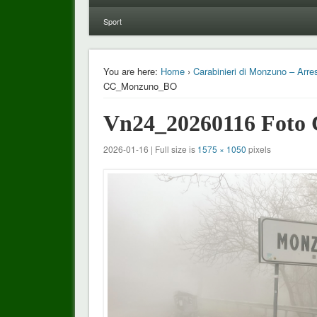
Sport
You are here:
Home
›
Carabinieri di Monzuno – Arres
CC_Monzuno_BO
Vn24_20260116 Fot
2026-01-16 | Full size is
1575 × 1050
pixels