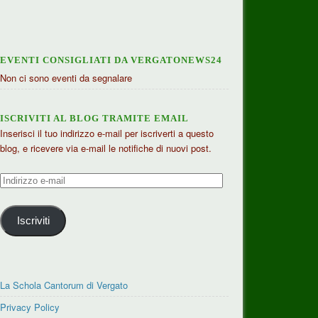
EVENTI CONSIGLIATI DA VERGATONEWS24
Non ci sono eventi da segnalare
ISCRIVITI AL BLOG TRAMITE EMAIL
Inserisci il tuo indirizzo e-mail per iscriverti a questo
blog, e ricevere via e-mail le notifiche di nuovi post.
Indirizzo
e-
mail
Iscriviti
La Schola Cantorum di Vergato
Privacy Policy