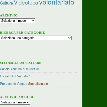
volontariato
Videoteca
Cultura
ARCHIVIO
Archivio
RICERCA PER CATEGORIE
Ricerca
per
categorie
SITI AMICI DA VISITARE
Canale Youtube di mire2110
0
I burattini di Vergato
0
Pro Loco di Vergato
Sito ufficiale 0
ARCHIVIO ARTICOLI
Archivio
articoli