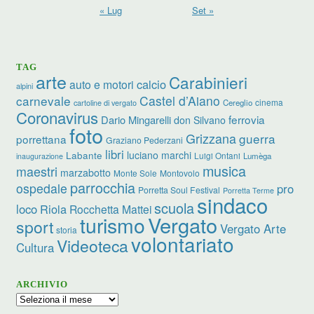
« Lug
Set »
TAG
arte
Carabinieri
calcio
auto e motori
alpini
carnevale
Castel d’Aiano
cinema
Cereglio
cartoline di vergato
Coronavirus
ferrovia
Dario Mingarelli
don Silvano
foto
Grizzana
guerra
porrettana
Graziano Pederzani
libri
luciano marchi
Labante
Luigi Ontani
Lumèga
inaugurazione
musica
maestri
marzabotto
Monte Sole
Montovolo
parrocchia
ospedale
pro
Porretta Soul Festival
Porretta Terme
sindaco
scuola
loco
Riola
Rocchetta Mattei
turismo
Vergato
sport
Vergato Arte
storia
volontariato
Videoteca
Cultura
ARCHIVIO
Archivio