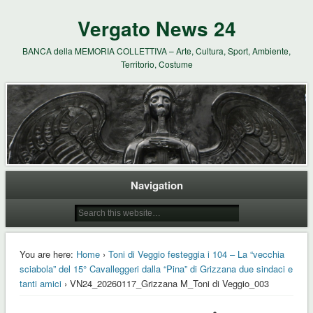
Vergato News 24
BANCA della MEMORIA COLLETTIVA – Arte, Cultura, Sport, Ambiente,
Territorio, Costume
Navigation
You are here:
Home
›
Toni di Veggio festeggia i 104 – La “vecchia
sciabola” del 15° Cavalleggeri dalla “Pina” di Grizzana due sindaci e
tanti amici
› VN24_20260117_Grizzana M_Toni di Veggio_003