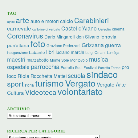
TAG
arte
Carabinieri
calcio
auto e motori
alpini
carnevale
Castel d’Aiano
cinema
Cereglio
cartoline di vergato
Coronavirus
ferrovia
Dario Mingarelli
don Silvano
foto
Grizzana
guerra
porrettana
Graziano Pederzani
libri
luciano marchi
Labante
Luigi Ontani
Lumèga
inaugurazione
musica
maestri
marzabotto
Monte Sole
Montovolo
parrocchia
ospedale
pro
Porretta Soul Festival
Porretta Terme
sindaco
scuola
loco
Riola
Rocchetta Mattei
turismo
Vergato
sport
Vergato Arte
storia
volontariato
Videoteca
Cultura
ARCHIVIO
Archivio
RICERCA PER CATEGORIE
Ricerca