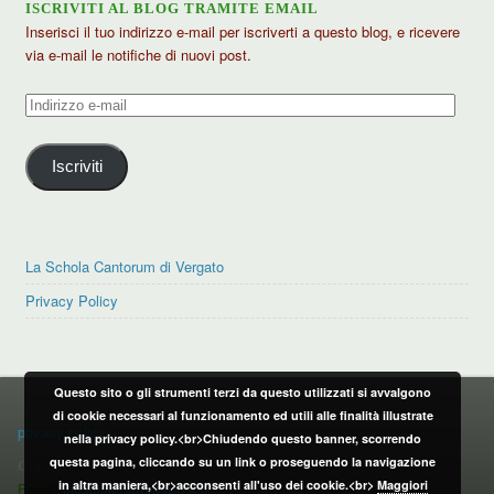
ISCRIVITI AL BLOG TRAMITE EMAIL
Inserisci il tuo indirizzo e-mail per iscriverti a questo blog, e ricevere
via e-mail le notifiche di nuovi post.
Indirizzo
e-
mail
Iscriviti
La Schola Cantorum di Vergato
Privacy Policy
Questo sito o gli strumenti terzi da questo utilizzati si avvalgono
PRIVACY POLICY
di cookie necessari al funzionamento ed utili alle finalità illustrate
privacy policy
nella privacy policy.<br>Chiudendo questo banner, scorrendo
questa pagina, cliccando su un link o proseguendo la navigazione
CONTATTI:
in altra maniera,<br>acconsenti all'uso dei cookie.<br>
Maggiori
Email:
info@vergatonews24.it