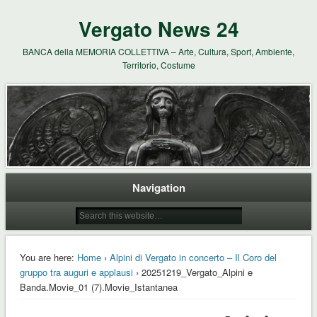
Vergato News 24
BANCA della MEMORIA COLLETTIVA – Arte, Cultura, Sport, Ambiente,
Territorio, Costume
Navigation
You are here:
Home
›
Alpini di Vergato in concerto – Il Coro del
gruppo tra auguri e applausi
› 20251219_Vergato_Alpini e
Banda.Movie_01 (7).Movie_Istantanea