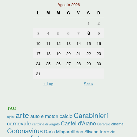
Agosto 2026
L
M
M
G
V
S
D
1
2
8
3
4
5
6
7
9
10
11
12
13
14
15
16
17
18
19
20
21
22
23
24
25
26
27
28
29
30
31
« Lug
Set »
TAG
arte
Carabinieri
calcio
auto e motori
alpini
carnevale
Castel d’Aiano
cinema
Cereglio
cartoline di vergato
Coronavirus
ferrovia
Dario Mingarelli
don Silvano