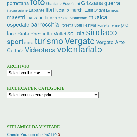
foto
Grizzana
guerra
porrettana
Graziano Pederzani
libri
luciano marchi
Labante
Luigi Ontani
Lumèga
inaugurazione
musica
maestri
marzabotto
Monte Sole
Montovolo
parrocchia
ospedale
pro
Porretta Soul Festival
Porretta Terme
sindaco
scuola
loco
Riola
Rocchetta Mattei
turismo
Vergato
sport
Vergato Arte
storia
volontariato
Videoteca
Cultura
ARCHIVIO
Archivio
RICERCA PER CATEGORIE
Ricerca
per
categorie
SITI AMICI DA VISITARE
Canale Youtube di mire2110
0