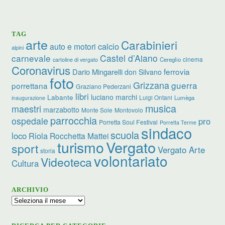
TAG
arte
Carabinieri
calcio
auto e motori
alpini
carnevale
Castel d’Aiano
cinema
Cereglio
cartoline di vergato
Coronavirus
ferrovia
Dario Mingarelli
don Silvano
foto
Grizzana
guerra
porrettana
Graziano Pederzani
libri
luciano marchi
Labante
Luigi Ontani
Lumèga
inaugurazione
musica
maestri
marzabotto
Monte Sole
Montovolo
parrocchia
ospedale
pro
Porretta Soul Festival
Porretta Terme
sindaco
scuola
loco
Riola
Rocchetta Mattei
turismo
Vergato
sport
Vergato Arte
storia
volontariato
Videoteca
Cultura
ARCHIVIO
Archivio