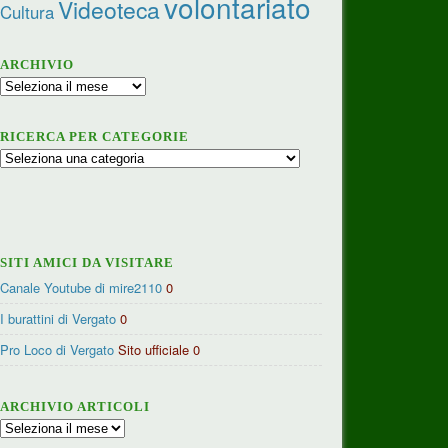
volontariato
Videoteca
Cultura
ARCHIVIO
Archivio
RICERCA PER CATEGORIE
Ricerca
per
categorie
SITI AMICI DA VISITARE
Canale Youtube di mire2110
0
I burattini di Vergato
0
Pro Loco di Vergato
Sito ufficiale 0
ARCHIVIO ARTICOLI
Archivio
articoli