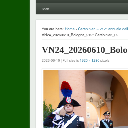
Sport
You are here:
Home
›
Carabinieri – 212° annuale del
VN24_20260610_Bologna_212° Carabinieri_02
VN24_20260610_Bolog
2026-06-10 | Full size is
1920 × 1280
pixels