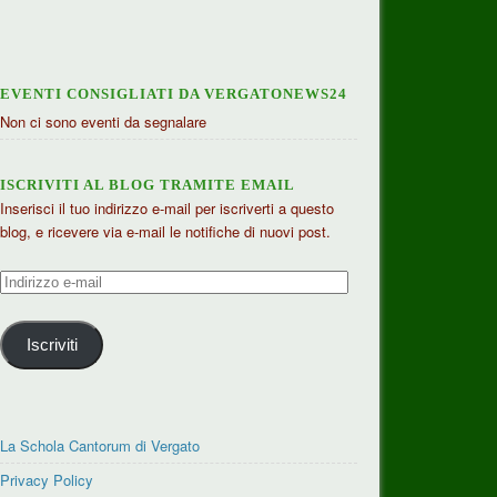
EVENTI CONSIGLIATI DA VERGATONEWS24
Non ci sono eventi da segnalare
ISCRIVITI AL BLOG TRAMITE EMAIL
Inserisci il tuo indirizzo e-mail per iscriverti a questo
blog, e ricevere via e-mail le notifiche di nuovi post.
Indirizzo
e-
mail
Iscriviti
La Schola Cantorum di Vergato
Privacy Policy