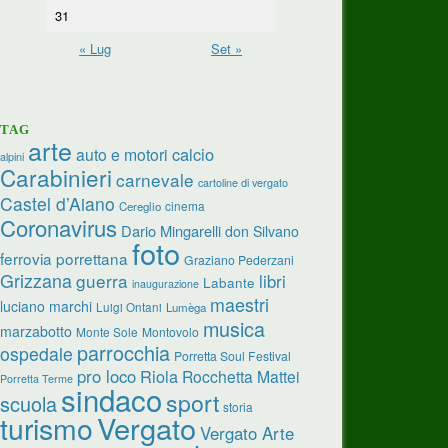
31
« Lug
Set »
TAG
arte
calcio
auto e motori
alpini
Carabinieri
carnevale
cartoline di vergato
Castel d’Aiano
cinema
Cereglio
Coronavirus
Dario Mingarelli
don Silvano
foto
ferrovia porrettana
Graziano Pederzani
Grizzana
guerra
libri
Labante
inaugurazione
maestri
luciano marchi
Luigi Ontani
Lumèga
musica
marzabotto
Monte Sole
Montovolo
parrocchia
ospedale
Porretta Soul Festival
pro loco
Riola
Rocchetta Mattei
Porretta Terme
sindaco
sport
scuola
storia
turismo
Vergato
Vergato Arte