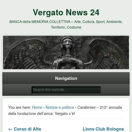
Vergato News 24
BANCA della MEMORIA COLLETTIVA – Arte, Cultura, Sport, Ambiente,
Territorio, Costume
Navigation
You are here:
Home
›
Notizie e politica
› Carabinieri – 212° annuale
della fondazione dell’arma: Vergato c’è!
← Corso di Alta
Lions Club Bologna