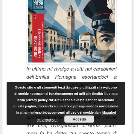
In ultimo mi rivolgo a tutti noi carabinieri
dell’Emilia Romagna esortandoci a
proseguire, in un’unica armonica
Questo sito o gli strumenti terzi da questo utilizzati si avvalgono
compagine, sulla strada dell’impegno
di cookie necessari al funzionamento ed utili alle finalità illustrate
per meritarci la fiducia che gli italiani
nella privacy policy.<br>Chiudendo questo banner, scorrendo
questa pagina, cliccando su un link o proseguendo la navigazione
ripongono in noi vivendo
in altra maniera,<br>acconsenti all'uso dei cookie.<br>
Maggiori
quotidianamente l’invito di Papa Leone
Accetta
informazioni
XIV che, rivolgendosi all’Arma, pochi
mesi fa ha detto: “
In questo tempo di