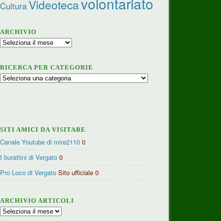
volontariato
Videoteca
Cultura
ARCHIVIO
Archivio
RICERCA PER CATEGORIE
Ricerca
per
categorie
SITI AMICI DA VISITARE
Canale Youtube di mire2110
0
I burattini di Vergato
0
Pro Loco di Vergato
Sito ufficiale 0
ARCHIVIO ARTICOLI
Archivio
articoli