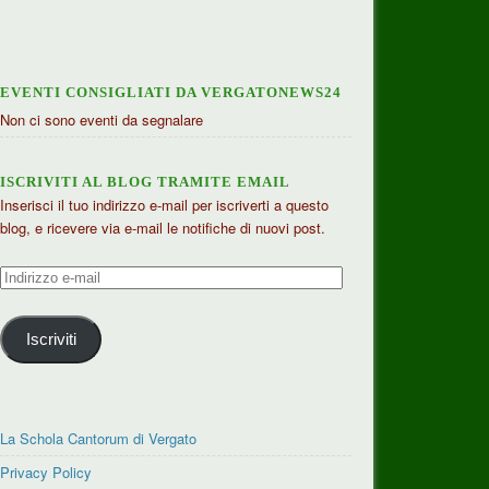
EVENTI CONSIGLIATI DA VERGATONEWS24
Non ci sono eventi da segnalare
ISCRIVITI AL BLOG TRAMITE EMAIL
Inserisci il tuo indirizzo e-mail per iscriverti a questo
blog, e ricevere via e-mail le notifiche di nuovi post.
Indirizzo
e-
mail
Iscriviti
La Schola Cantorum di Vergato
Privacy Policy