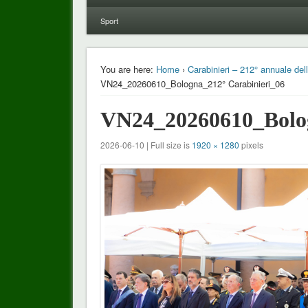
Sport
You are here:
Home
›
Carabinieri – 212° annuale del
VN24_20260610_Bologna_212° Carabinieri_06
VN24_20260610_Bolog
2026-06-10 | Full size is
1920 × 1280
pixels