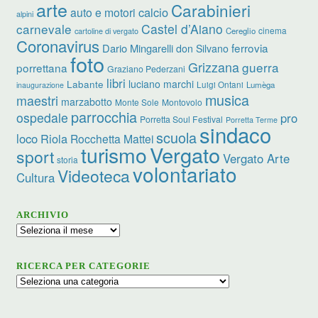
arte
Carabinieri
calcio
auto e motori
alpini
carnevale
Castel d’Aiano
cinema
Cereglio
cartoline di vergato
Coronavirus
ferrovia
Dario Mingarelli
don Silvano
foto
Grizzana
guerra
porrettana
Graziano Pederzani
libri
luciano marchi
Labante
Luigi Ontani
Lumèga
inaugurazione
musica
maestri
marzabotto
Monte Sole
Montovolo
parrocchia
ospedale
pro
Porretta Soul Festival
Porretta Terme
sindaco
scuola
loco
Riola
Rocchetta Mattei
turismo
Vergato
sport
Vergato Arte
storia
volontariato
Videoteca
Cultura
ARCHIVIO
Archivio
RICERCA PER CATEGORIE
Ricerca
per
categorie