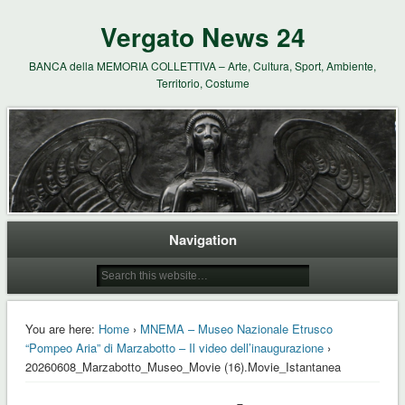
Vergato News 24
BANCA della MEMORIA COLLETTIVA – Arte, Cultura, Sport, Ambiente,
Territorio, Costume
Navigation
You are here:
Home
›
MNEMA – Museo Nazionale Etrusco
“Pompeo Aria” di Marzabotto – Il video dell’inaugurazione
›
20260608_Marzabotto_Museo_Movie (16).Movie_Istantanea