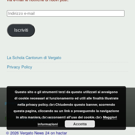
Indirizzo
e-
mail
Iscriviti
La Schola Cantorum di Vergato
Privacy Policy
Questo sito o gli strumenti terzi da questo utilizzati si avvalgono
PRIVACY POLICY
di cookie necessari al funzionamento ed utili alle finalità illustrate
privacy policy
nella privacy policy.<br>Chiudendo questo banner, scorrendo
questa pagina, cliccando su un link o proseguendo la navigazione
CONTATTI:
in altra maniera,<br>acconsenti all'uso dei cookie.<br>
Maggiori
Email:
info@vergatonews24.it
Accetta
informazioni
© 2026 Vergato News 24 on hactar