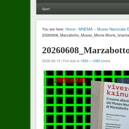
Sport
You are here:
Home
›
MNEMA – Museo Nazionale Etru
20260608_Marzabotto_Museo_Movie.Movie_Istant
20260608_Marzabott
2026-06-12 | Full size is
1920 × 1080
pixels