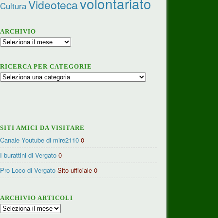
volontariato
Videoteca
Cultura
ARCHIVIO
Archivio
RICERCA PER CATEGORIE
Ricerca
per
categorie
SITI AMICI DA VISITARE
Canale Youtube di mire2110
0
I burattini di Vergato
0
Pro Loco di Vergato
Sito ufficiale 0
ARCHIVIO ARTICOLI
Archivio
articoli