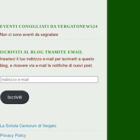
EVENTI CONSIGLIATI DA VERGATONEWS24
Non ci sono eventi da segnalare
ISCRIVITI AL BLOG TRAMITE EMAIL
Inserisci il tuo indirizzo e-mail per iscriverti a questo
blog, e ricevere via e-mail le notifiche di nuovi post.
Indirizzo
e-
mail
Iscriviti
La Schola Cantorum di Vergato
Privacy Policy