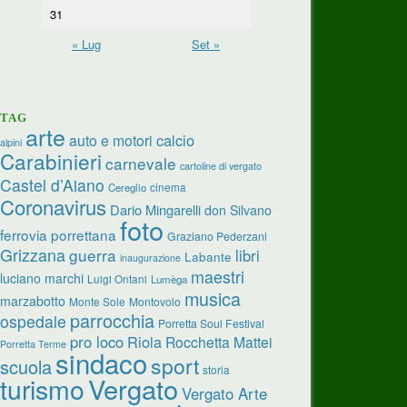
31
« Lug
Set »
TAG
arte
calcio
auto e motori
alpini
Carabinieri
carnevale
cartoline di vergato
Castel d’Aiano
cinema
Cereglio
Coronavirus
Dario Mingarelli
don Silvano
foto
ferrovia porrettana
Graziano Pederzani
Grizzana
guerra
libri
Labante
inaugurazione
maestri
luciano marchi
Luigi Ontani
Lumèga
musica
marzabotto
Monte Sole
Montovolo
parrocchia
ospedale
Porretta Soul Festival
pro loco
Riola
Rocchetta Mattei
Porretta Terme
sindaco
sport
scuola
storia
turismo
Vergato
Vergato Arte