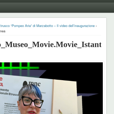
sco “Pompeo Aria” di Marzabotto – Il video dell’inaugurazione
›
anea
o_Museo_Movie.Movie_Istantane