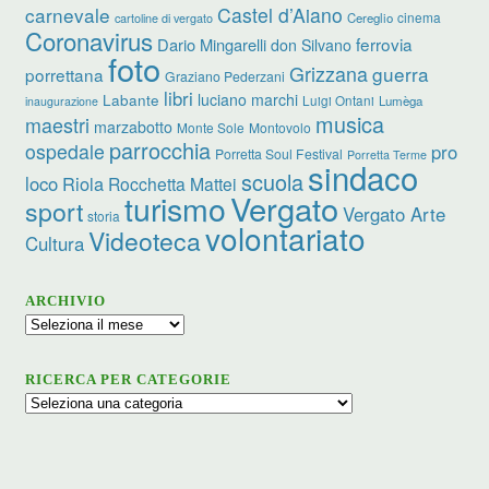
carnevale
Castel d’Aiano
cinema
Cereglio
cartoline di vergato
Coronavirus
ferrovia
Dario Mingarelli
don Silvano
foto
Grizzana
guerra
porrettana
Graziano Pederzani
libri
Labante
luciano marchi
Luigi Ontani
Lumèga
inaugurazione
musica
maestri
marzabotto
Monte Sole
Montovolo
parrocchia
ospedale
pro
Porretta Soul Festival
Porretta Terme
sindaco
scuola
loco
Riola
Rocchetta Mattei
Vergato
turismo
sport
Vergato Arte
storia
volontariato
Videoteca
Cultura
ARCHIVIO
Archivio
RICERCA PER CATEGORIE
Ricerca
per
categorie