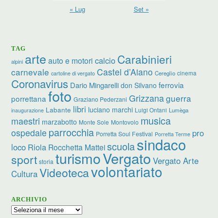
« Lug
Set »
TAG
arte
Carabinieri
calcio
auto e motori
alpini
carnevale
Castel d’Aiano
cinema
Cereglio
cartoline di vergato
Coronavirus
ferrovia
Dario Mingarelli
don Silvano
foto
Grizzana
guerra
porrettana
Graziano Pederzani
libri
luciano marchi
Labante
Luigi Ontani
Lumèga
inaugurazione
musica
maestri
marzabotto
Monte Sole
Montovolo
parrocchia
ospedale
pro
Porretta Soul Festival
Porretta Terme
sindaco
scuola
loco
Riola
Rocchetta Mattei
turismo
Vergato
sport
Vergato Arte
storia
volontariato
Videoteca
Cultura
ARCHIVIO
Archivio