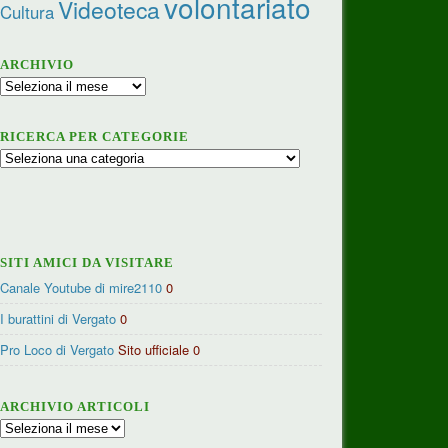
volontariato
Videoteca
Cultura
ARCHIVIO
Archivio
RICERCA PER CATEGORIE
Ricerca
per
categorie
SITI AMICI DA VISITARE
Canale Youtube di mire2110
0
I burattini di Vergato
0
Pro Loco di Vergato
Sito ufficiale 0
ARCHIVIO ARTICOLI
Archivio
articoli