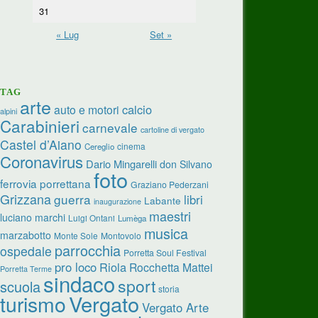
31
« Lug
Set »
TAG
arte
calcio
auto e motori
alpini
Carabinieri
carnevale
cartoline di vergato
Castel d’Aiano
cinema
Cereglio
Coronavirus
Dario Mingarelli
don Silvano
foto
ferrovia porrettana
Graziano Pederzani
Grizzana
guerra
libri
Labante
inaugurazione
maestri
luciano marchi
Luigi Ontani
Lumèga
musica
marzabotto
Monte Sole
Montovolo
parrocchia
ospedale
Porretta Soul Festival
pro loco
Riola
Rocchetta Mattei
Porretta Terme
sindaco
sport
scuola
storia
turismo
Vergato
Vergato Arte