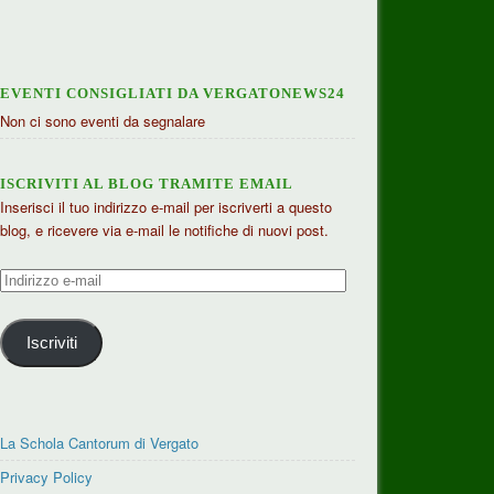
EVENTI CONSIGLIATI DA VERGATONEWS24
Non ci sono eventi da segnalare
ISCRIVITI AL BLOG TRAMITE EMAIL
Inserisci il tuo indirizzo e-mail per iscriverti a questo
blog, e ricevere via e-mail le notifiche di nuovi post.
Indirizzo
e-
mail
Iscriviti
La Schola Cantorum di Vergato
Privacy Policy