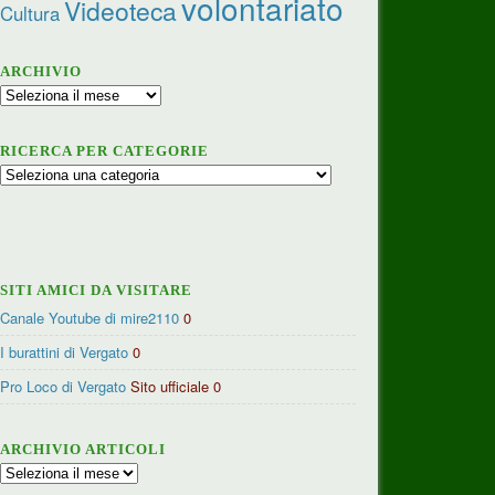
volontariato
Videoteca
Cultura
ARCHIVIO
Archivio
RICERCA PER CATEGORIE
Ricerca
per
categorie
SITI AMICI DA VISITARE
Canale Youtube di mire2110
0
I burattini di Vergato
0
Pro Loco di Vergato
Sito ufficiale 0
ARCHIVIO ARTICOLI
Archivio
articoli