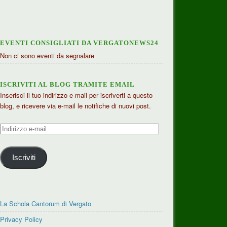
EVENTI CONSIGLIATI DA VERGATONEWS24
Non ci sono eventi da segnalare
ISCRIVITI AL BLOG TRAMITE EMAIL
Inserisci il tuo indirizzo e-mail per iscriverti a questo
blog, e ricevere via e-mail le notifiche di nuovi post.
Indirizzo
e-
mail
Iscriviti
La Schola Cantorum di Vergato
Privacy Policy