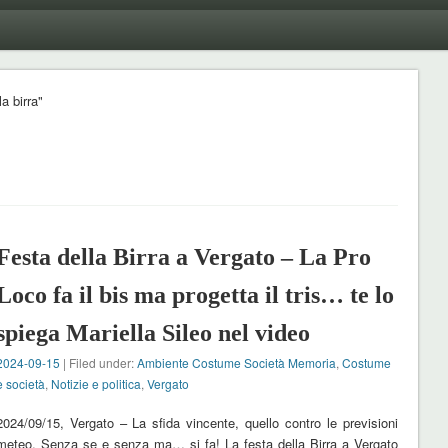
a birra"
Festa della Birra a Vergato – La Pro
Loco fa il bis ma progetta il tris… te lo
spiega Mariella Sileo nel video
2024-09-15
| Filed under:
Ambiente Costume Società Memoria
,
Costume
e società
,
Notizie e politica
,
Vergato
2024/09/15, Vergato – La sfida vincente, quello contro le previsioni
meteo. Senza se e senza ma… si fa! La festa della Birra a Vergato