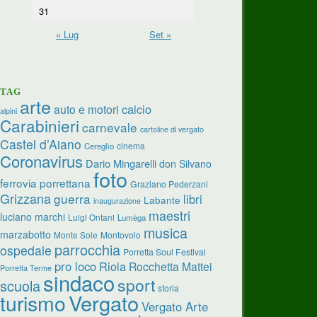
31
« Lug
Set »
TAG
arte
calcio
auto e motori
alpini
Carabinieri
carnevale
cartoline di vergato
Castel d’Aiano
cinema
Cereglio
Coronavirus
Dario Mingarelli
don Silvano
foto
ferrovia porrettana
Graziano Pederzani
Grizzana
guerra
libri
Labante
inaugurazione
maestri
luciano marchi
Luigi Ontani
Lumèga
musica
marzabotto
Monte Sole
Montovolo
parrocchia
ospedale
Porretta Soul Festival
pro loco
Riola
Rocchetta Mattei
Porretta Terme
sindaco
sport
scuola
storia
turismo
Vergato
Vergato Arte