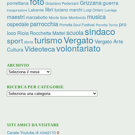
foto
Grizzana
guerra
porrettana
Graziano Pederzani
libri
luciano marchi
Labante
Luigi Ontani
Lumèga
inaugurazione
musica
maestri
marzabotto
Monte Sole
Montovolo
parrocchia
ospedale
pro
Porretta Soul Festival
Porretta Terme
sindaco
scuola
loco
Riola
Rocchetta Mattei
turismo
Vergato
sport
Vergato Arte
storia
volontariato
Videoteca
Cultura
ARCHIVIO
Archivio
RICERCA PER CATEGORIE
Ricerca
per
categorie
SITI AMICI DA VISITARE
Canale Youtube di mire2110
0