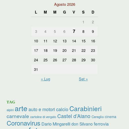
Agosto 2026
L
M
M
G
V
S
D
1
2
7
3
4
5
6
8
9
10
11
12
13
14
15
16
17
18
19
20
21
22
23
24
25
26
27
28
29
30
31
« Lug
Set »
TAG
arte
Carabinieri
calcio
auto e motori
alpini
carnevale
Castel d’Aiano
cinema
Cereglio
cartoline di vergato
Coronavirus
ferrovia
Dario Mingarelli
don Silvano