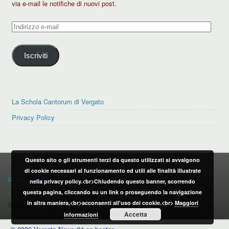
via e-mail le notifiche di nuovi post.
Indirizzo
e-
mail
Iscriviti
La Schola Cantorum di Vergato
Privacy Policy
Questo sito o gli strumenti terzi da questo utilizzati si avvalgono
PRIVACY POLICY
di cookie necessari al funzionamento ed utili alle finalità illustrate
privacy policy
nella privacy policy.<br>Chiudendo questo banner, scorrendo
questa pagina, cliccando su un link o proseguendo la navigazione
CONTATTI:
in altra maniera,<br>acconsenti all'uso dei cookie.<br>
Maggiori
Email:
info@vergatonews24.it
Accetta
informazioni