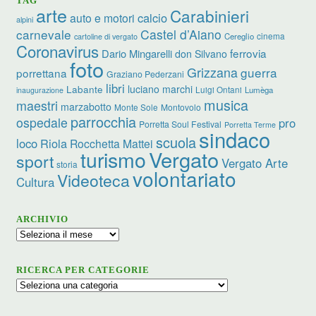
TAG
arte
Carabinieri
calcio
auto e motori
alpini
carnevale
Castel d’Aiano
cinema
Cereglio
cartoline di vergato
Coronavirus
ferrovia
Dario Mingarelli
don Silvano
foto
Grizzana
guerra
porrettana
Graziano Pederzani
libri
Labante
luciano marchi
Luigi Ontani
Lumèga
inaugurazione
musica
maestri
marzabotto
Monte Sole
Montovolo
parrocchia
ospedale
pro
Porretta Soul Festival
Porretta Terme
sindaco
scuola
loco
Riola
Rocchetta Mattei
Vergato
turismo
sport
Vergato Arte
storia
volontariato
Videoteca
Cultura
ARCHIVIO
Archivio
RICERCA PER CATEGORIE
Ricerca
per
categorie