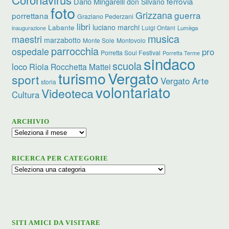
ferrovia
Dario Mingarelli
don Silvano
foto
Grizzana
guerra
porrettana
Graziano Pederzani
libri
luciano marchi
Labante
Luigi Ontani
Lumèga
inaugurazione
musica
maestri
marzabotto
Monte Sole
Montovolo
parrocchia
ospedale
pro
Porretta Soul Festival
Porretta Terme
sindaco
scuola
loco
Riola
Rocchetta Mattei
turismo
Vergato
sport
Vergato Arte
storia
volontariato
Videoteca
Cultura
ARCHIVIO
Archivio
RICERCA PER CATEGORIE
Ricerca
per
categorie
SITI AMICI DA VISITARE