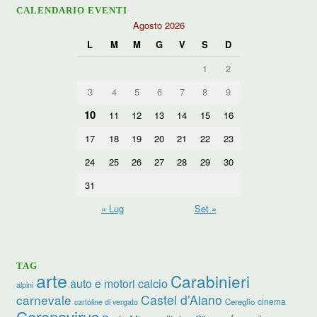
CALENDARIO EVENTI
Agosto 2026
L
M
M
G
V
S
D
1
2
3
4
5
6
7
8
9
10
11
12
13
14
15
16
17
18
19
20
21
22
23
24
25
26
27
28
29
30
31
« Lug
Set »
TAG
arte
Carabinieri
calcio
auto e motori
alpini
carnevale
Castel d’Aiano
cinema
Cereglio
cartoline di vergato
Coronavirus