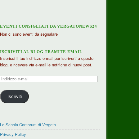
EVENTI CONSIGLIATI DA VERGATONEWS24
Non ci sono eventi da segnalare
ISCRIVITI AL BLOG TRAMITE EMAIL
Inserisci il tuo indirizzo e-mail per iscriverti a questo
blog, e ricevere via e-mail le notifiche di nuovi post.
Indirizzo
e-
mail
Iscriviti
La Schola Cantorum di Vergato
Privacy Policy