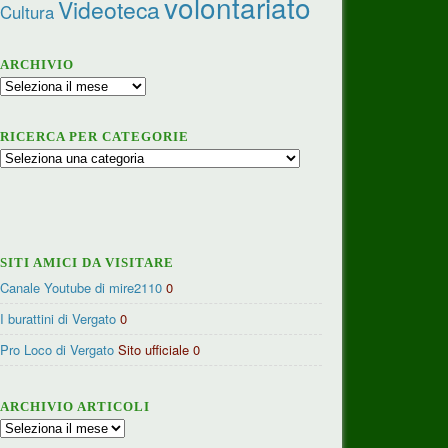
volontariato
Videoteca
Cultura
ARCHIVIO
Archivio
RICERCA PER CATEGORIE
Ricerca
per
categorie
SITI AMICI DA VISITARE
Canale Youtube di mire2110
0
I burattini di Vergato
0
Pro Loco di Vergato
Sito ufficiale 0
ARCHIVIO ARTICOLI
Archivio
articoli