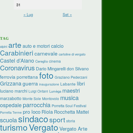
31
« Lug
Set »
TAG
arte
calcio
auto e motori
alpini
Carabinieri
carnevale
cartoline di vergato
Castel d’Aiano
cinema
Cereglio
Coronavirus
Dario Mingarelli
don Silvano
foto
ferrovia porrettana
Graziano Pederzani
Grizzana
guerra
libri
Labante
inaugurazione
maestri
luciano marchi
Luigi Ontani
Lumèga
musica
marzabotto
Monte Sole
Montovolo
parrocchia
ospedale
Porretta Soul Festival
pro loco
Riola
Rocchetta Mattei
Porretta Terme
sindaco
sport
scuola
storia
turismo
Vergato
Vergato Arte