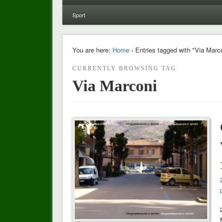
Sport
You are here:
Home
› Entries tagged with "Via Marc
CURRENTLY BROWSING TAG
Via Marconi