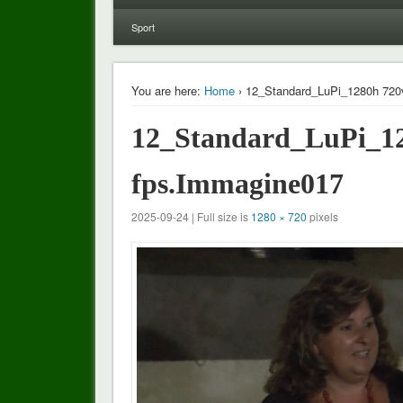
Sport
You are here:
Home
› 12_Standard_LuPi_1280h 720v
12_Standard_LuPi_128
fps.Immagine017
2025-09-24 | Full size is
1280 × 720
pixels