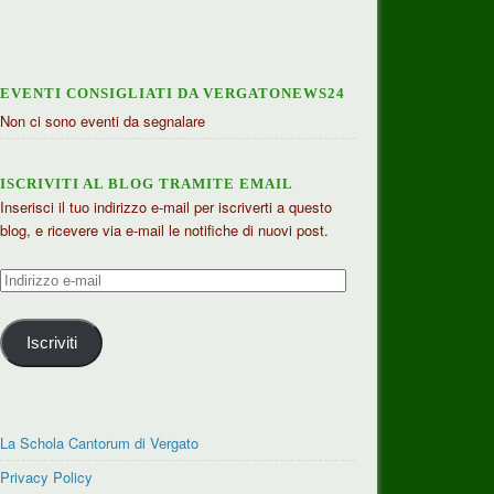
EVENTI CONSIGLIATI DA VERGATONEWS24
Non ci sono eventi da segnalare
ISCRIVITI AL BLOG TRAMITE EMAIL
Inserisci il tuo indirizzo e-mail per iscriverti a questo
blog, e ricevere via e-mail le notifiche di nuovi post.
Indirizzo
e-
mail
Iscriviti
La Schola Cantorum di Vergato
Privacy Policy