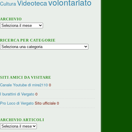
volontariato
Videoteca
Cultura
ARCHIVIO
Archivio
RICERCA PER CATEGORIE
Ricerca
per
categorie
SITI AMICI DA VISITARE
Canale Youtube di mire2110
0
I burattini di Vergato
0
Pro Loco di Vergato
Sito ufficiale 0
ARCHIVIO ARTICOLI
Archivio
articoli