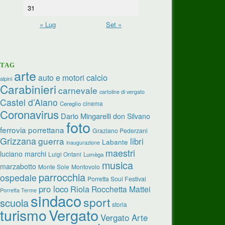
31
« Lug
Set »
TAG
arte
calcio
auto e motori
alpini
Carabinieri
carnevale
cartoline di vergato
Castel d’Aiano
cinema
Cereglio
Coronavirus
Dario Mingarelli
don Silvano
foto
ferrovia porrettana
Graziano Pederzani
Grizzana
guerra
libri
Labante
inaugurazione
maestri
luciano marchi
Luigi Ontani
Lumèga
musica
marzabotto
Monte Sole
Montovolo
parrocchia
ospedale
Porretta Soul Festival
pro loco
Riola
Rocchetta Mattei
Porretta Terme
sindaco
sport
scuola
storia
turismo
Vergato
Vergato Arte