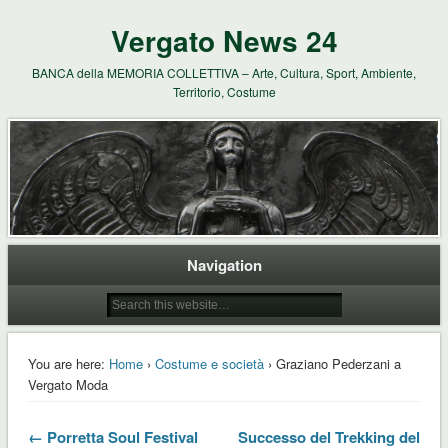
Vergato News 24
BANCA della MEMORIA COLLETTIVA – Arte, Cultura, Sport, Ambiente,
Territorio, Costume
Navigation
You are here:
Home
›
Costume e società
› Graziano Pederzani a
Vergato Moda
← Porretta Soul Festival
Successo del Trekking del