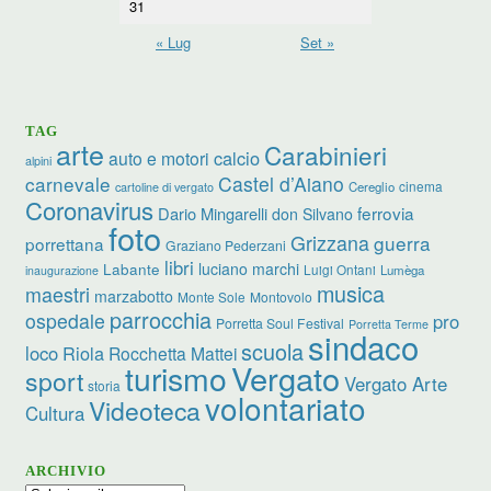
31
« Lug
Set »
TAG
arte
Carabinieri
calcio
auto e motori
alpini
carnevale
Castel d’Aiano
cinema
Cereglio
cartoline di vergato
Coronavirus
ferrovia
Dario Mingarelli
don Silvano
foto
Grizzana
guerra
porrettana
Graziano Pederzani
libri
luciano marchi
Labante
Luigi Ontani
Lumèga
inaugurazione
musica
maestri
marzabotto
Monte Sole
Montovolo
parrocchia
ospedale
pro
Porretta Soul Festival
Porretta Terme
sindaco
scuola
loco
Riola
Rocchetta Mattei
turismo
Vergato
sport
Vergato Arte
storia
volontariato
Videoteca
Cultura
ARCHIVIO