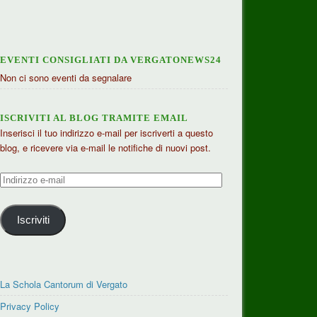
EVENTI CONSIGLIATI DA VERGATONEWS24
Non ci sono eventi da segnalare
ISCRIVITI AL BLOG TRAMITE EMAIL
Inserisci il tuo indirizzo e-mail per iscriverti a questo
blog, e ricevere via e-mail le notifiche di nuovi post.
Indirizzo
e-
mail
Iscriviti
La Schola Cantorum di Vergato
Privacy Policy