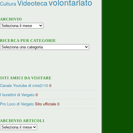
volontariato
Videoteca
Cultura
ARCHIVIO
Archivio
RICERCA PER CATEGORIE
Ricerca
per
categorie
SITI AMICI DA VISITARE
Canale Youtube di mire2110
0
I burattini di Vergato
0
Pro Loco di Vergato
Sito ufficiale 0
ARCHIVIO ARTICOLI
Archivio
articoli