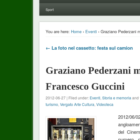
Sport
You are here:
Home
›
Eventi
› Graziano Pederzani mo
← La foto nel cassetto: festa sul camion
Graziano Pederzani mo
Francesco Guccini
2012-06-27 | Filed under:
Eventi
,
Storia e memoria
and 
turismo
,
Vergato Arte Cultura
,
Videoteca
2012/06/0
angloameri
del Cinem
numero d