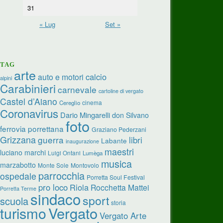
31
« Lug
Set »
TAG
arte
calcio
auto e motori
alpini
Carabinieri
carnevale
cartoline di vergato
Castel d’Aiano
cinema
Cereglio
Coronavirus
Dario Mingarelli
don Silvano
foto
ferrovia porrettana
Graziano Pederzani
Grizzana
guerra
libri
Labante
inaugurazione
maestri
luciano marchi
Luigi Ontani
Lumèga
musica
marzabotto
Monte Sole
Montovolo
parrocchia
ospedale
Porretta Soul Festival
pro loco
Riola
Rocchetta Mattei
Porretta Terme
sindaco
sport
scuola
storia
turismo
Vergato
Vergato Arte