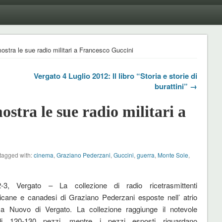
stra le sue radio militari a Francesco Guccini
Vergato 4 Luglio 2012: Il libro “Storia e storie di
burattini” →
stra le sue radio militari a
tagged with:
cinema
,
Graziano Pederzani
,
Guccini
,
guerra
,
Monte Sole
,
2-3, Vergato – La collezione di radio ricetrasmittenti
cane e canadesi di Graziano Pederzani esposte nell’ atrio
a Nuovo di Vergato. La collezione raggiunge il notevole
i 120-130 pezzi, mentre i pezzi esposti riguardano